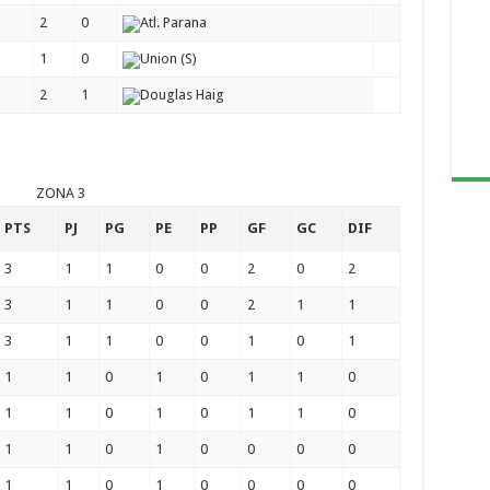
2
0
Atl. Parana
1
0
Union (S)
2
1
Douglas Haig
ZONA 3
PTS
PJ
PG
PE
PP
GF
GC
DIF
3
1
1
0
0
2
0
2
3
1
1
0
0
2
1
1
3
1
1
0
0
1
0
1
1
1
0
1
0
1
1
0
1
1
0
1
0
1
1
0
1
1
0
1
0
0
0
0
1
1
0
1
0
0
0
0