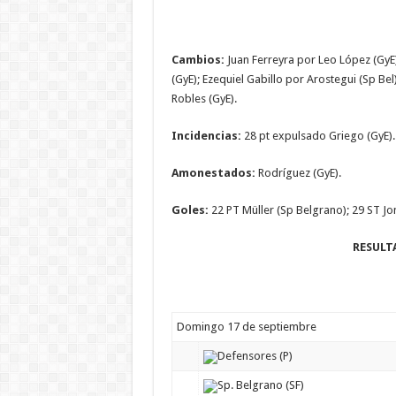
Cambios:
Juan Ferreyra por Leo López (GyE);
(GyE); Ezequiel Gabillo por Arostegui (Sp Be
Robles (GyE).
Incidencias:
28 pt expulsado Griego (GyE).
Amonestados:
Rodríguez (GyE).
Goles:
22 PT Müller (Sp Belgrano); 29 ST Jon
RESULT
Domingo 17 de septiembre
Defensores (P)
Sp. Belgrano (SF)