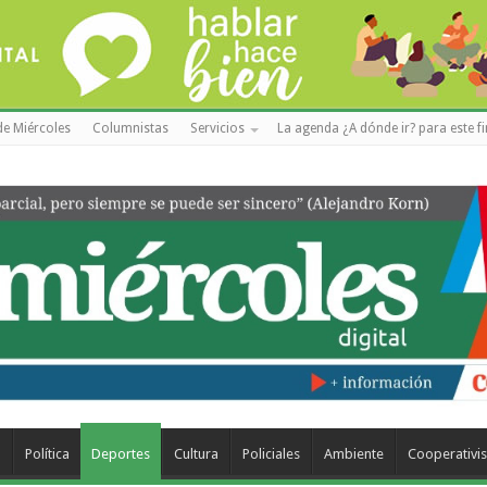
de Miércoles
Columnistas
Servicios
La agenda ¿A dónde ir? para este f
a
Política
Deportes
Cultura
Policiales
Ambiente
Cooperativi