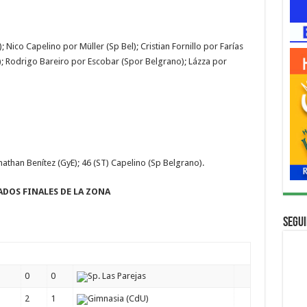
 Nico Capelino por Müller (Sp Bel); Cristian Fornillo por Farías
l); Rodrigo Bareiro por Escobar (Spor Belgrano); Lázza por
athan Benítez (GyE); 46 (ST) Capelino (Sp Belgrano).
ADOS FINALES DE LA ZONA
Segui
0
0
Sp. Las Parejas
2
1
Gimnasia (CdU)