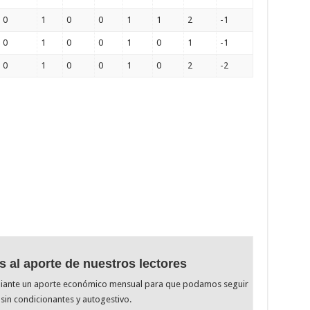
0
1
0
0
1
1
2
-1
0
1
0
0
1
0
1
-1
0
1
0
0
1
0
2
-2
s al aporte de nuestros lectores
diante un aporte económico mensual para que podamos seguir
sin condicionantes y autogestivo.