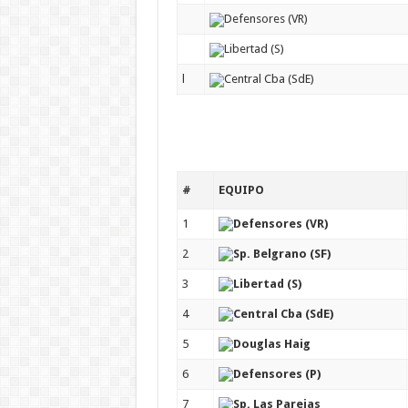
Defensores (VR)
Libertad (S)
l
Central Cba (SdE)
#
EQUIPO
1
Defensores (VR)
2
Sp. Belgrano (SF)
3
Libertad (S)
4
Central Cba (SdE)
5
Douglas Haig
6
Defensores (P)
7
Sp. Las Parejas