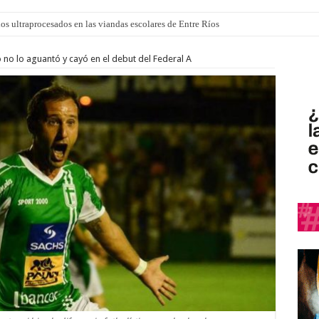
 “La Runfla de los Macanos”
o no lo aguantó y cayó en el debut del Federal A