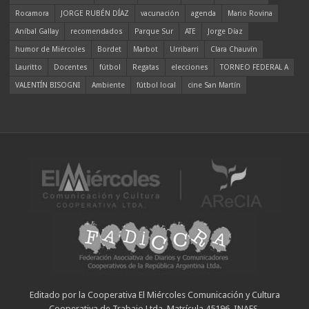
Rocamora
JORGE RUBÉN DÍAZ
vacunación
agenda
Mario Rovina
Aníbal Gallay
recomendados
Parque Sur
ATE
Jorge Díaz
humor de Miércoles
Bordet
Marbot
Urribarri
Clara Chauvín
Lauritto
Docentes
fútbol
Regatas
elecciones
TORNEO FEDERAL A
VALENTÍN BISOGNI
Ambiente
fútbol local
cine San Martín
Editado por la Cooperativa El Miércoles Comunicación y Cultura
Cooperativa de Trabajo Ltda. Matrícula 45196. INAES.