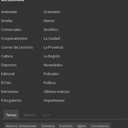
Ambiente
Gremiales
Amelia
Humor
Comerciales
Insólitos
Cooperativismo
La Ciudad
Correo de Lectores
La Provincia
Cultura
La Región
Deportes
Novedades
Editorial
Policiales
El País
Política
Entrevistas
Ultimas noticias
Fotogalerías
Visperhumor
Temas
Nuevos
Lo +
Americo Schvartzman
Gimnasia
Insólitos
Agmer
Coronavirus