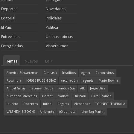
Deportes
Novedades
Editorial
Policiales
El País
Política
Entrevistas
Ultimas noticias
Fotogalerías
Visperhumor
Temas
Nuevos
Lo +
Americo Schvartzman
Gimnasia
Insólitos
Agmer
Coronavirus
Rocamora
JORGE RUBÉN DÍAZ
vacunación
agenda
Mario Rovina
Aníbal Gallay
recomendados
Parque Sur
ATE
Jorge Díaz
humor de Miércoles
Bordet
Marbot
Urribarri
Clara Chauvín
Lauritto
Docentes
fútbol
Regatas
elecciones
TORNEO FEDERAL A
VALENTÍN BISOGNI
Ambiente
fútbol local
cine San Martín