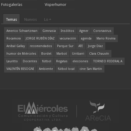
Fotogalerías
Visperhumor
Temas
Nuevos
Lo +
Americo Schvartzman
Gimnasia
Insólitos
Agmer
Coronavirus
Rocamora
JORGE RUBÉN DÍAZ
vacunación
agenda
Mario Rovina
Aníbal Gallay
recomendados
Parque Sur
ATE
Jorge Díaz
humor de Miércoles
Bordet
Marbot
Urribarri
Clara Chauvín
Lauritto
Docentes
fútbol
Regatas
elecciones
TORNEO FEDERAL A
VALENTÍN BISOGNI
Ambiente
fútbol local
cine San Martín