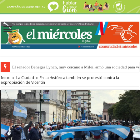
El senador Benegas Lynch, muy cercano a Milei, armó una sociedad para vend
El gobierno baja el capítulo de extranjerización de tierras
Inicio
»
La Ciudad
»
En La Histórica también se protestó contra la
expropiación de Vicentin