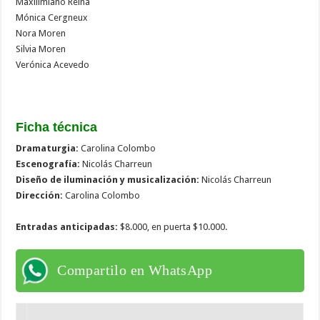
Maxilimiano Reina
Mónica Cergneux
Nora Moren
Silvia Moren
Verónica Acevedo
Ficha técnica
Dramaturgia:
Carolina Colombo
Escenografía:
Nicolás Charreun
Diseño de iluminación y musicalización:
Nicolás Charreun
Dirección:
Carolina Colombo
Entradas anticipadas:
$8.000, en puerta $10.000.
Compartilo en WhatsApp