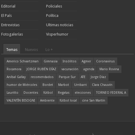
Editorial
Policiales
El País
Política
Entrevistas
Ultimas noticias
Fotogalerías
Visperhumor
Temas
Nuevos
Lo +
Americo Schvartzman
Gimnasia
Insólitos
Agmer
Coronavirus
Rocamora
JORGE RUBÉN DÍAZ
vacunación
agenda
Mario Rovina
Aníbal Gallay
recomendados
Parque Sur
ATE
Jorge Díaz
humor de Miércoles
Bordet
Marbot
Urribarri
Clara Chauvín
Lauritto
Docentes
fútbol
Regatas
elecciones
TORNEO FEDERAL A
VALENTÍN BISOGNI
Ambiente
fútbol local
cine San Martín