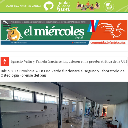
Ignacio Valín y Pamela García se impusieron en la prueba atlética de la UT
Traigo el litoral en mi canción: 100 años de Aníbal Sampayo
Inicio
»
La Provincia
»
En Oro Verde funcionará el segundo Laboratorio de
Osteología Forense del país