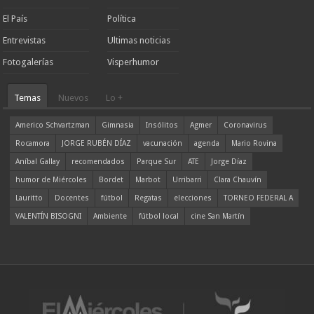
El País
Política
Entrevistas
Ultimas noticias
Fotogalerías
Visperhumor
Temas
Nuevos
Lo +
Americo Schvartzman
Gimnasia
Insólitos
Agmer
Coronavirus
Rocamora
JORGE RUBÉN DÍAZ
vacunación
agenda
Mario Rovina
Aníbal Gallay
recomendados
Parque Sur
ATE
Jorge Díaz
humor de Miércoles
Bordet
Marbot
Urribarri
Clara Chauvín
Lauritto
Docentes
fútbol
Regatas
elecciones
TORNEO FEDERAL A
VALENTÍN BISOGNI
Ambiente
fútbol local
cine San Martín