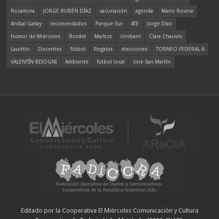
Rocamora
JORGE RUBÉN DÍAZ
vacunación
agenda
Mario Rovina
Aníbal Gallay
recomendados
Parque Sur
ATE
Jorge Díaz
humor de Miércoles
Bordet
Marbot
Urribarri
Clara Chauvín
Lauritto
Docentes
fútbol
Regatas
elecciones
TORNEO FEDERAL A
VALENTÍN BISOGNI
Ambiente
fútbol local
cine San Martín
Editado por la Cooperativa El Miércoles Comunicación y Cultura