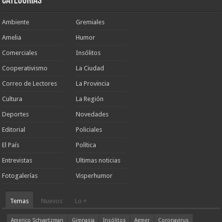
Categorias
Ambiente
Gremiales
Amelia
Humor
Comerciales
Insólitos
Cooperativismo
La Ciudad
Correo de Lectores
La Provincia
Cultura
La Región
Deportes
Novedades
Editorial
Policiales
El País
Política
Entrevistas
Ultimas noticias
Fotogalerías
Visperhumor
Temas
Nuevos
Lo +
Americo Schvartzman
Gimnasia
Insólitos
Agmer
Coronavirus