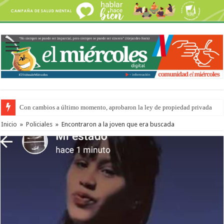
Con cambios a último momento, aprobaron la ley de propiedad privada
Inicio
»
Policiales
»
Encontraron a la joven que era buscada