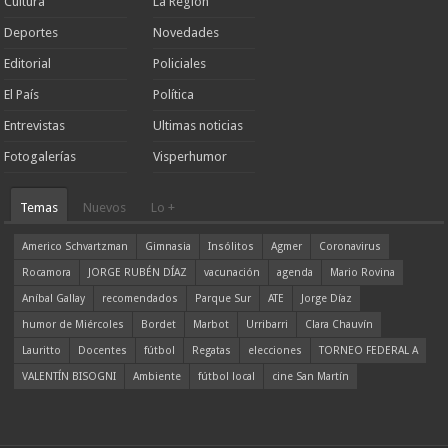
Cultura
La Región
Deportes
Novedades
Editorial
Policiales
El País
Política
Entrevistas
Ultimas noticias
Fotogalerías
Visperhumor
Temas
Nuevos
Lo +
Americo Schvartzman
Gimnasia
Insólitos
Agmer
Coronavirus
Rocamora
JORGE RUBÉN DÍAZ
vacunación
agenda
Mario Rovina
Aníbal Gallay
recomendados
Parque Sur
ATE
Jorge Díaz
humor de Miércoles
Bordet
Marbot
Urribarri
Clara Chauvín
Lauritto
Docentes
fútbol
Regatas
elecciones
TORNEO FEDERAL A
VALENTÍN BISOGNI
Ambiente
fútbol local
cine San Martín