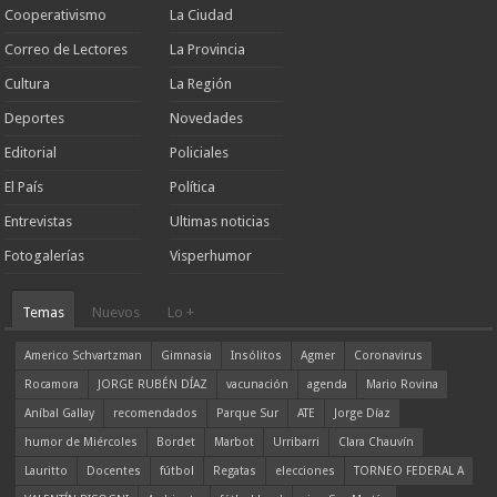
Cooperativismo
La Ciudad
Correo de Lectores
La Provincia
Cultura
La Región
Deportes
Novedades
Editorial
Policiales
El País
Política
Entrevistas
Ultimas noticias
Fotogalerías
Visperhumor
Temas
Nuevos
Lo +
Americo Schvartzman
Gimnasia
Insólitos
Agmer
Coronavirus
Rocamora
JORGE RUBÉN DÍAZ
vacunación
agenda
Mario Rovina
Aníbal Gallay
recomendados
Parque Sur
ATE
Jorge Díaz
humor de Miércoles
Bordet
Marbot
Urribarri
Clara Chauvín
Lauritto
Docentes
fútbol
Regatas
elecciones
TORNEO FEDERAL A