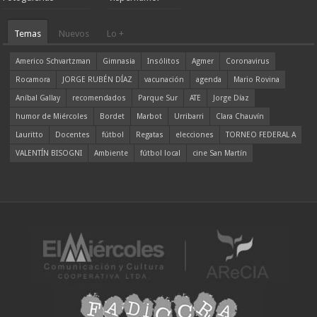
Temas
Nuevos
Lo +
Americo Schvartzman
Gimnasia
Insólitos
Agmer
Coronavirus
Rocamora
JORGE RUBÉN DÍAZ
vacunación
agenda
Mario Rovina
Aníbal Gallay
recomendados
Parque Sur
ATE
Jorge Díaz
humor de Miércoles
Bordet
Marbot
Urribarri
Clara Chauvín
Lauritto
Docentes
fútbol
Regatas
elecciones
TORNEO FEDERAL A
VALENTÍN BISOGNI
Ambiente
fútbol local
cine San Martín