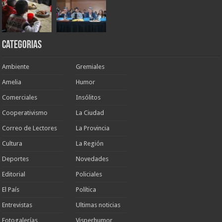
Categorias
Ambiente
Gremiales
Amelia
Humor
Comerciales
Insólitos
Cooperativismo
La Ciudad
Correo de Lectores
La Provincia
Cultura
La Región
Deportes
Novedades
Editorial
Policiales
El País
Política
Entrevistas
Ultimas noticias
Fotogalerías
Visperhumor