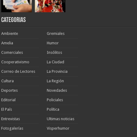
Categorias
Ambiente
Gremiales
Amelia
Humor
Comerciales
Insólitos
Cooperativismo
La Ciudad
Correo de Lectores
La Provincia
Cultura
La Región
Deportes
Novedades
Editorial
Policiales
El País
Política
Entrevistas
Ultimas noticias
Fotogalerías
Visperhumor