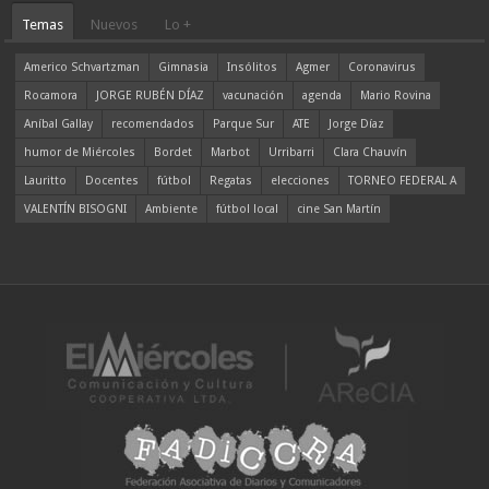
Temas
Nuevos
Lo +
Americo Schvartzman
Gimnasia
Insólitos
Agmer
Coronavirus
Rocamora
JORGE RUBÉN DÍAZ
vacunación
agenda
Mario Rovina
Aníbal Gallay
recomendados
Parque Sur
ATE
Jorge Díaz
humor de Miércoles
Bordet
Marbot
Urribarri
Clara Chauvín
Lauritto
Docentes
fútbol
Regatas
elecciones
TORNEO FEDERAL A
VALENTÍN BISOGNI
Ambiente
fútbol local
cine San Martín