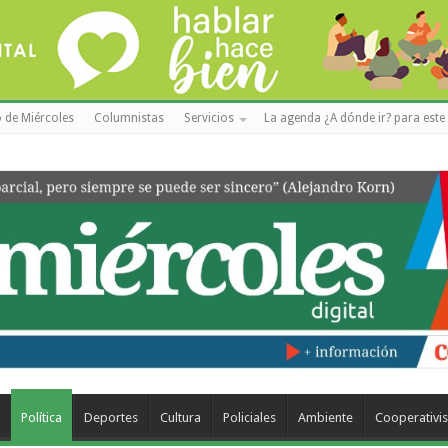
 de Miércoles
Columnistas
Servicios
La agenda ¿A dónde ir? para este 
a
Política
Deportes
Cultura
Policiales
Ambiente
Cooperativi