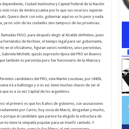
 dependiente, Ciudad Autónoma y Capital Federal de la Nación
as más ricas de América Latina por lo que sus recursos superan
país. Quiero decir con esto, gobernar aquí no es lo peor y nada
a, ya no solo de las ciudades sino tampoco de las provincias.
, llamadas PASO, para después elegir al Alcalde definitivo, pues
na Fernández de Kirchner, el tiempo legal para ser gobernante,
lo en el oficialismo, figuran varios nombres, unos peronistas,
a, Gabriela Michetti, quizás expresión típica del PRO en Buenos
 que también es peronista pero fue funcionario de la Alianza y
diferentes candidatos del PRO, esta Martin Lousteau, por UNEN,
ena irá a ballotage y si es así, tiene muchas chaces de ser el
ue es a su vez Capital de los argentinos.
os: el primero es que los 8 años de gobierno, con acusaciones
teradamente por Carrio, hoy socia de Macri), desgastan y mucho,
 porque el candidato que parece ha elegido la estructura de
e no tiene la simpatía popular para un triunfo cantado. Y
onista de fuste, como lo fue Filmus, el anti-peronismo