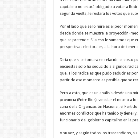
capitalino no estará obligado a votar a Rod
segunda vuelta, le restará los votos que sup
Por el lado que se lo mire es el peor momen
desde donde se muestra la proyección (med
que se pretende. Si a eso le sumamos que en 
perspectivas electorales, a la hora de tener
Diría que si se tomara en relación el costo pu
encuestas solo ha seducido a algunos radical
que, a los radicales que pudo seducir es por
partir de ese momento es posible que se re
Pero a esto, que es un análisis desde una m
provincia (Entre Ríos), vincular el mismo a l
cuna de la Organización Nacional, el Partido 
enormes conflictos que ha tenido (y tiene) y, 
funcionario del gobierno capitalino en la pr
A su vez, y según todos los trascendidos, su 