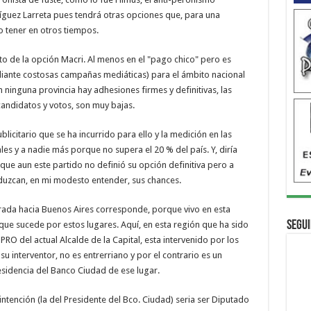
ríguez Larreta pues tendrá otras opciones que, para una
o tener en otros tiempos.
to de la opción Macri. Al menos en el "pago chico" pero es
iante costosas campañas mediáticas) para el ámbito nacional
ninguna provincia hay adhesiones firmes y definitivas, las
 candidatos y votos, son muy bajas.
blicitario que se ha incurrido para ello y la medición en las
es y a nadie más porque no supera el 20 % del país. Y, diría
que aun este partido no definió su opción definitiva pero a
duzcan, en mi modesto entender, sus chances.
irada hacia Buenos Aires corresponde, porque vivo en esta
Segui
o que sucede por estos lugares. Aquí, en esta región que ha sido
PRO del actual Alcalde de la Capital, esta intervenido por los
su interventor, no es entrerriano y por el contrario es un
esidencia del Banco Ciudad de ese lugar.
intención (la del Presidente del Bco. Ciudad) seria ser Diputado