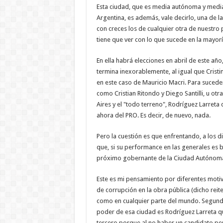
Esta ciudad, que es media autónoma y media
Argentina, es además, vale decirlo, una de l
con creces los de cualquier otra de nuestro 
tiene que ver con lo que sucede en la mayorí
En ella habrá elecciones en abril de este año
termina inexorablemente, al igual que Cristi
en este caso de Mauricio Macri. Para suceder
como Cristian Ritondo y Diego Santilli, u otr
Aires y el "todo terreno", Rodríguez Larreta
ahora del PRO. Es decir, de nuevo, nada.
Pero la cuestión es que enfrentando, a los 
que, si su performance en las generales es bu
próximo gobernante de la Ciudad Autónoma q
Este es mi pensamiento por diferentes motiv
de corrupción en la obra pública (dicho rei
como en cualquier parte del mundo. Segundo
poder de esa ciudad es Rodríguez Larreta qu
tercero porque al no haber un candidato per