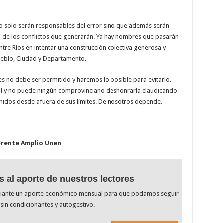
no solo serán responsables del error sino que además serán
o de los conflictos que generarán. Ya hay nombres que pasarán
Entre Ríos en intentar una construcción colectiva generosa y
ueblo, Ciudad y Departamento.
es no debe ser permitido y haremos lo posible para evitarlo.
ral y no puede ningún comprovinciano deshonrarla claudicando
venidos desde afuera de sus límites. De nosotros depende.
 Frente Amplio Unen
s al aporte de nuestros lectores
diante un aporte económico mensual para que podamos seguir
sin condicionantes y autogestivo.