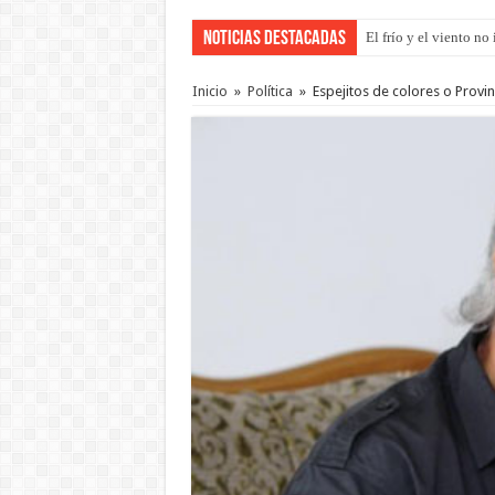
Noticias Destacadas
El frío y el viento n
OSER: Frigerio asegu
Inicio
»
Política
»
Espejitos de colores o Provi