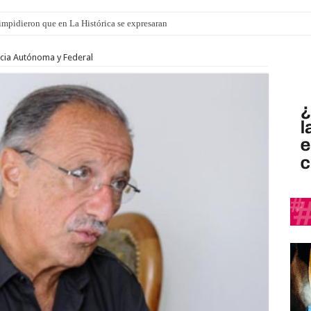
o impidieron que en La Histórica se expresaran
ró que mejoraron el servicio, redujeron el déficit en un 30% y anunció un vademé
ncia Autónoma y Federal