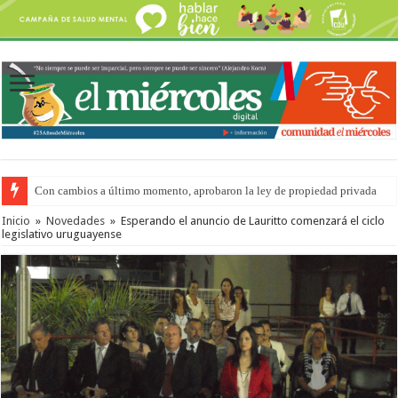
Con cambios a último momento, aprobaron la ley de propiedad privada
Adopción en Entre Ríos: el 35% de los 90 niños, niñas y adolescentes que 
Inicio
»
Novedades
»
Esperando el anuncio de Lauritto comenzará el ciclo
legislativo uruguayense