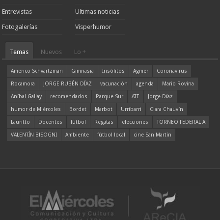
Entrevistas
Ultimas noticias
Fotogalerías
Visperhumor
Temas
Nuevos
Lo +
Americo Schvartzman
Gimnasia
Insólitos
Agmer
Coronavirus
Rocamora
JORGE RUBÉN DÍAZ
vacunación
agenda
Mario Rovina
Aníbal Gallay
recomendados
Parque Sur
ATE
Jorge Díaz
humor de Miércoles
Bordet
Marbot
Urribarri
Clara Chauvín
Lauritto
Docentes
fútbol
Regatas
elecciones
TORNEO FEDERAL A
VALENTÍN BISOGNI
Ambiente
fútbol local
cine San Martín