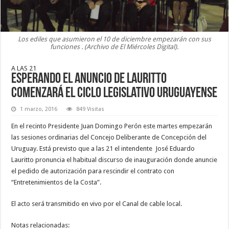
Los ediles que asumieron el 10 de diciembre empezarán con sus
funciones . (Archivo de El Miércoles Digital).
A LAS 21
Esperando el anuncio de Lauritto
comenzará el ciclo legislativo uruguayense
1 marzo, 2016
849 Visitas
En el recinto Presidente Juan Domingo Perón este martes empezarán
las sesiones ordinarias del Concejo Deliberante de Concepción del
Uruguay. Está previsto que a las 21 el intendente José Eduardo
Lauritto pronuncia el habitual discurso de inauguración donde anuncie
el pedido de autorización para rescindir el contrato con
“Entretenimientos de la Costa”.
El acto será transmitido en vivo por el Canal de cable local.
Notas relacionadas: