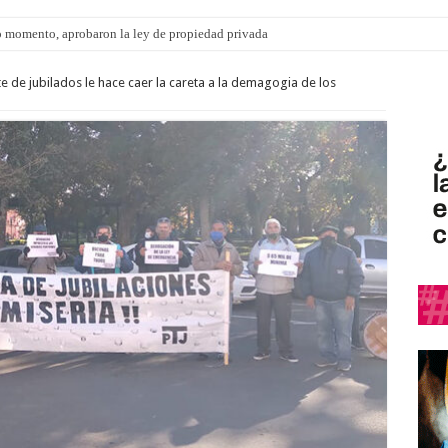
 momento, aprobaron la ley de propiedad privada
ngo 9 de agosto: la agenda ¿A dónde ir? para este finde
e de jubilados le hace caer la careta a la demagogia de los