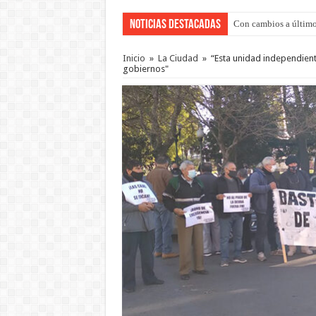
Noticias Destacadas
Con cambios a último
Del viernes 7 al domi
Inicio
»
La Ciudad
»
“Esta unidad independient
gobiernos"