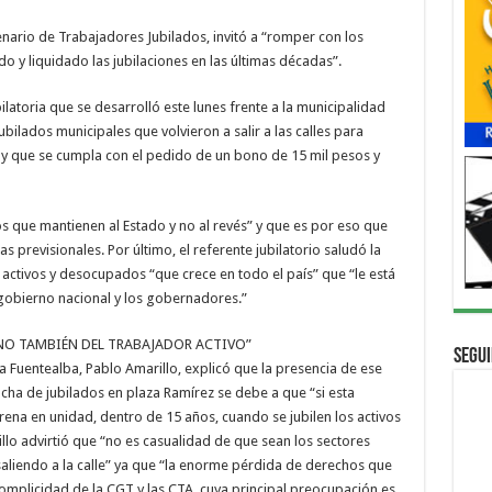
enario de Trabajadores Jubilados, invitó a “romper con los
 y liquidado las jubilaciones en las últimas décadas”.
latoria que se desarrolló este lunes frente a la municipalidad
ilados municipales que volvieron a salir a las calles para
s y que se cumpla con el pedido de un bono de 15 mil pesos y
os que mantienen al Estado y no al revés” y que es por eso que
s previsionales. Por último, el referente jubilatorio saludó la
 activos y desocupados “que crece en todo el país” que “le está
gobierno nacional y los gobernadores.”
INO TAMBIÉN DEL TRABAJADOR ACTIVO”
Segui
a Fuentealba, Pablo Amarillo, explicó que la presencia de ese
ucha de jubilados en plaza Ramírez se debe a que “si esta
frena en unidad, dentro de 15 años, cuando se jubilen los activos
rillo advirtió que “no es casualidad de que sean los sectores
aliendo a la calle” ya que “la enorme pérdida de derechos que
complicidad de la CGT y las CTA, cuya principal preocupación es