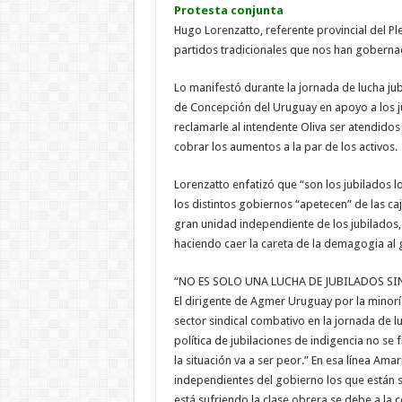
Protesta conjunta
Hugo Lorenzatto, referente provincial del Pl
partidos tradicionales que nos han gobernado
Lo manifestó durante la jornada de lucha jubi
de Concepción del Uruguay en apoyo a los jub
reclamarle al intendente Oliva ser atendido
cobrar los aumentos a la par de los activos.
Lorenzatto enfatizó que “son los jubilados l
los distintos gobiernos “apetecen” de las caja
gran unidad independiente de los jubilados,
haciendo caer la careta de la demagogia al 
“NO ES SOLO UNA LUCHA DE JUBILADOS S
El dirigente de Agmer Uruguay por la minorí
sector sindical combativo en la jornada de l
política de jubilaciones de indigencia no se 
la situación va a ser peor.” En esa línea Ama
independientes del gobierno los que están s
está sufriendo la clase obrera se debe a la 