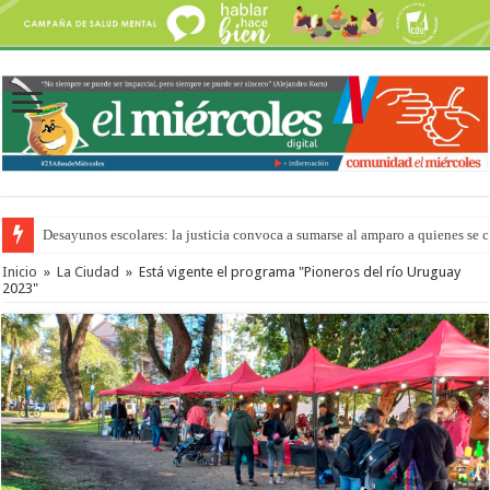
Desayunos escolares: la justicia convoca a sumarse al amparo a quienes se 
“La Feria en tu Barrio” para agostocon sus días y horarios
Inicio
»
La Ciudad
»
Está vigente el programa "Pioneros del río Uruguay
2023"