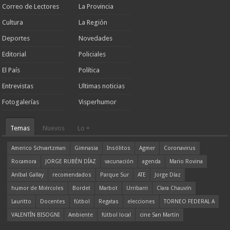
Correo de Lectores
La Provincia
Cultura
La Región
Deportes
Novedades
Editorial
Policiales
El País
Política
Entrevistas
Ultimas noticias
Fotogalerías
Visperhumor
Temas
Nuevos
Lo +
Americo Schvartzman
Gimnasia
Insólitos
Agmer
Coronavirus
Rocamora
JORGE RUBÉN DÍAZ
vacunación
agenda
Mario Rovina
Aníbal Gallay
recomendados
Parque Sur
ATE
Jorge Díaz
humor de Miércoles
Bordet
Marbot
Urribarri
Clara Chauvín
Lauritto
Docentes
fútbol
Regatas
elecciones
TORNEO FEDERAL A
VALENTÍN BISOGNI
Ambiente
fútbol local
cine San Martín