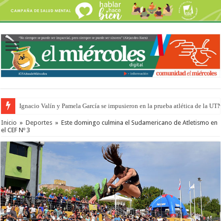
Ignacio Valín y Pamela García se impusieron en la prueba atlética de la UT
Traigo el litoral en mi canción: 100 años de Aníbal Sampayo
Inicio
»
Deportes
»
Este domingo culmina el Sudamericano de Atletismo en
el CEF Nº 3