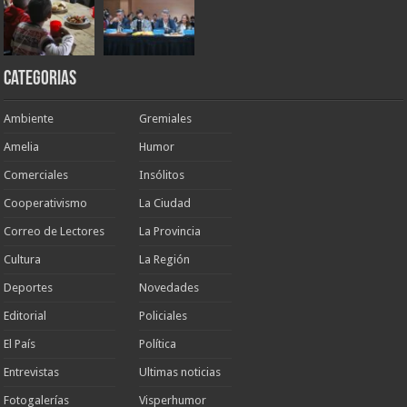
Categorias
Ambiente
Gremiales
Amelia
Humor
Comerciales
Insólitos
Cooperativismo
La Ciudad
Correo de Lectores
La Provincia
Cultura
La Región
Deportes
Novedades
Editorial
Policiales
El País
Política
Entrevistas
Ultimas noticias
Fotogalerías
Visperhumor