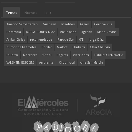
Temas
Nuevos
Lo +
Americo Schvartzman
Gimnasia
Insólitos
Agmer
Coronavirus
Rocamora
JORGE RUBÉN DÍAZ
vacunación
agenda
Mario Rovina
Aníbal Gallay
recomendados
Parque Sur
ATE
Jorge Díaz
humor de Miércoles
Bordet
Marbot
Urribarri
Clara Chauvín
Lauritto
Docentes
fútbol
Regatas
elecciones
TORNEO FEDERAL A
VALENTÍN BISOGNI
Ambiente
fútbol local
cine San Martín