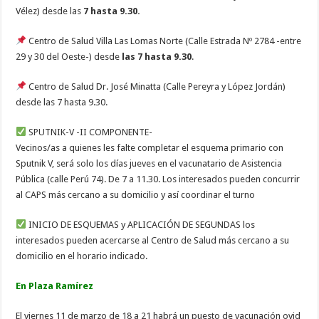
Vélez) desde las
7 hasta 9.30.
Centro de Salud Villa Las Lomas Norte (Calle Estrada Nº 2784 -entre
29 y 30 del Oeste-) desde
las 7 hasta 9.30
.
Centro de Salud Dr. José Minatta (Calle Pereyra y López Jordán)
desde las 7 hasta 9.30.
SPUTNIK-V -II COMPONENTE-
Vecinos/as a quienes les falte completar el esquema primario con
Sputnik V, será solo los días jueves en el vacunatario de Asistencia
Pública (calle Perú 74). De 7 a 11.30. Los interesados pueden concurrir
al CAPS más cercano a su domicilio y así coordinar el turno
INICIO DE ESQUEMAS y APLICACIÓN DE SEGUNDAS los
interesados pueden acercarse al Centro de Salud más cercano a su
domicilio en el horario indicado.
En Plaza Ramírez
El viernes 11 de marzo de 18 a 21 habrá un puesto de vacunación ovid