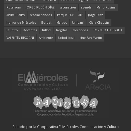
Rocamora
JORGE RUBÉN DÍAZ
vacunación
agenda
Mario Rovina
Aníbal Gallay
recomendados
Parque Sur
ATE
Jorge Díaz
humor de Miércoles
Bordet
Marbot
Urribarri
Clara Chauvín
Lauritto
Docentes
fútbol
Regatas
elecciones
TORNEO FEDERAL A
VALENTÍN BISOGNI
Ambiente
fútbol local
cine San Martín
Editado por la Cooperativa El Miércoles Comunicación y Cultura