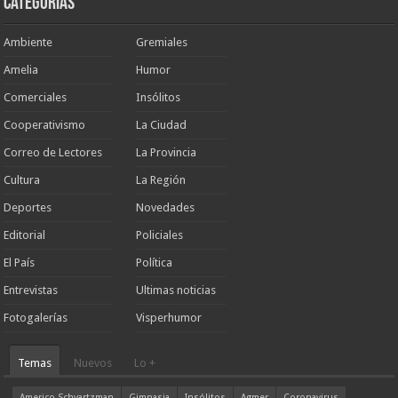
Categorias
Ambiente
Gremiales
Amelia
Humor
Comerciales
Insólitos
Cooperativismo
La Ciudad
Correo de Lectores
La Provincia
Cultura
La Región
Deportes
Novedades
Editorial
Policiales
El País
Política
Entrevistas
Ultimas noticias
Fotogalerías
Visperhumor
Temas
Nuevos
Lo +
Americo Schvartzman
Gimnasia
Insólitos
Agmer
Coronavirus