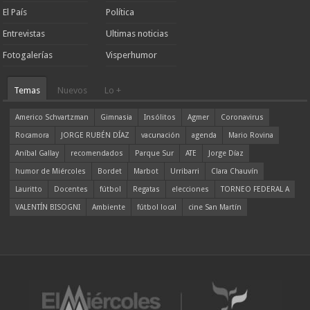
El País
Política
Entrevistas
Ultimas noticias
Fotogalerías
Visperhumor
Temas
Nuevos
Lo +
Americo Schvartzman
Gimnasia
Insólitos
Agmer
Coronavirus
Rocamora
JORGE RUBÉN DÍAZ
vacunación
agenda
Mario Rovina
Aníbal Gallay
recomendados
Parque Sur
ATE
Jorge Díaz
humor de Miércoles
Bordet
Marbot
Urribarri
Clara Chauvín
Lauritto
Docentes
fútbol
Regatas
elecciones
TORNEO FEDERAL A
VALENTÍN BISOGNI
Ambiente
fútbol local
cine San Martín