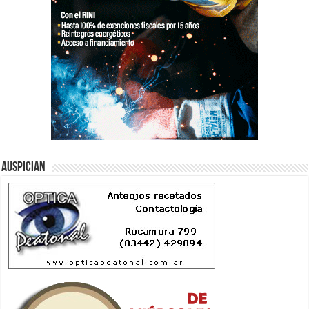
Auspician