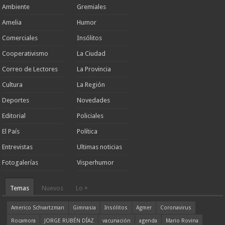
Ambiente
Gremiales
Amelia
Humor
Comerciales
Insólitos
Cooperativismo
La Ciudad
Correo de Lectores
La Provincia
Cultura
La Región
Deportes
Novedades
Editorial
Policiales
El País
Política
Entrevistas
Ultimas noticias
Fotogalerías
Visperhumor
Temas
Nuevos
Lo +
Americo Schvartzman
Gimnasia
Insólitos
Agmer
Coronavirus
Rocamora
JORGE RUBÉN DÍAZ
vacunación
agenda
Mario Rovina