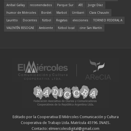
Aníbal Gallay
recomendados
Parque Sur
ATE
Jorge Díaz
humor de Miércoles
Bordet
Marbot
Urribarri
Clara Chauvín
Lauritto
Docentes
fútbol
Regatas
elecciones
TORNEO FEDERAL A
VALENTÍN BISOGNI
Ambiente
fútbol local
cine San Martín
Editado por la Cooperativa El Miércoles Comunicación y Cultura
Cooperativa de Trabajo Ltda. Matrícula 45196. INAES.
Contacto: elmiercolesdigital@gmail.com