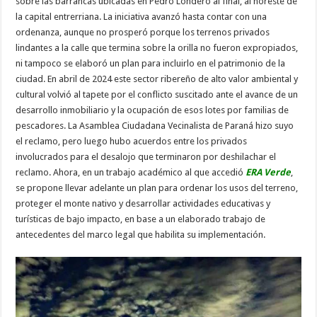
sobre las barrancas ubicadas en Pedro Londero al final, al noreste de
la capital entrerriana. La iniciativa avanzó hasta contar con una
ordenanza, aunque no prosperó porque los terrenos privados
lindantes a la calle que termina sobre la orilla no fueron expropiados,
ni tampoco se elaboró un plan para incluirlo en el patrimonio de la
ciudad. En abril de 2024 este sector ribereño de alto valor ambiental y
cultural volvió al tapete por el conflicto suscitado ante el avance de un
desarrollo inmobiliario y la ocupación de esos lotes por familias de
pescadores. La Asamblea Ciudadana Vecinalista de Paraná hizo suyo
el reclamo, pero luego hubo acuerdos entre los privados
involucrados para el desalojo que terminaron por deshilachar el
reclamo. Ahora, en un trabajo académico al que accedió
ERA Verde
,
se propone llevar adelante un plan para ordenar los usos del terreno,
proteger el monte nativo y desarrollar actividades educativas y
turísticas de bajo impacto, en base a un elaborado trabajo de
antecedentes del marco legal que habilita su implementación.