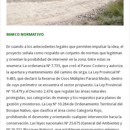
MARCO NORMATIVO
En cuando a los antecedentes legales que permiten impulsar la idea, el
proyecto señala como respaldo un conjunto de normas que legitiman
y orientan la posibilidad de intervenir en la zona. Entre estas se
enumera: La ordenanza Nº 7.735, que creó el Paseo Costero y autoriza
la apertura y mantenimiento del camino de sirga. La Ley Provincial Nº
9.485, que declaró la Reserva de Usos Múltiples Paraná Medio, dentro
de cuyo perímetro se encuentra el sector propuesto. La Ley Provincial
Nº 10.479 y el Decreto 2.474, que regulan las áreas naturales
protegidas, sus categorías de manejo y los requisitos para planes de
gestión y monitoreo. La Ley Nº 10.284 de Ordenamiento Territorial del
Bosque Nativo, que clasifica el área como Categoría Rojo,
prohibiendo el desmonte y orientando cualquier intervención hacia la
conservación. Las leyes nacionales Nº 25.675 (General del Ambiente) y
Nº 26.331 (Bosques Nativos), que establecen presupuestos mínimos