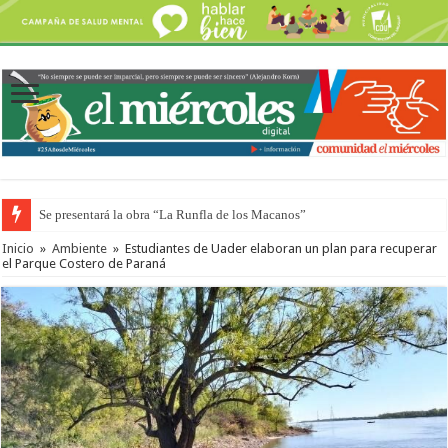
Se presentará la obra “La Runfla de los Macanos”
Preparan otro encuentro de autos clásicos y antiguos
Inicio
»
Ambiente
»
Estudiantes de Uader elaboran un plan para recuperar
el Parque Costero de Paraná