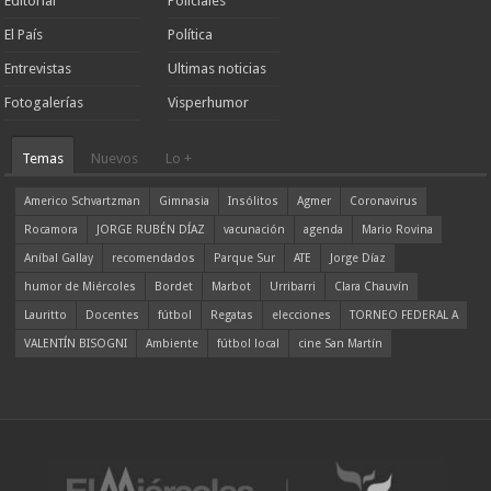
Editorial
Policiales
El País
Política
Entrevistas
Ultimas noticias
Fotogalerías
Visperhumor
Temas
Nuevos
Lo +
Americo Schvartzman
Gimnasia
Insólitos
Agmer
Coronavirus
Rocamora
JORGE RUBÉN DÍAZ
vacunación
agenda
Mario Rovina
Aníbal Gallay
recomendados
Parque Sur
ATE
Jorge Díaz
humor de Miércoles
Bordet
Marbot
Urribarri
Clara Chauvín
Lauritto
Docentes
fútbol
Regatas
elecciones
TORNEO FEDERAL A
VALENTÍN BISOGNI
Ambiente
fútbol local
cine San Martín