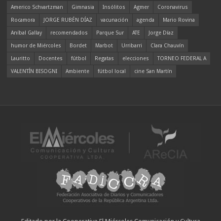
Americo Schvartzman
Gimnasia
Insólitos
Agmer
Coronavirus
Rocamora
JORGE RUBÉN DÍAZ
vacunación
agenda
Mario Rovina
Aníbal Gallay
recomendados
Parque Sur
ATE
Jorge Díaz
humor de Miércoles
Bordet
Marbot
Urribarri
Clara Chauvín
Lauritto
Docentes
fútbol
Regatas
elecciones
TORNEO FEDERAL A
VALENTÍN BISOGNI
Ambiente
fútbol local
cine San Martín