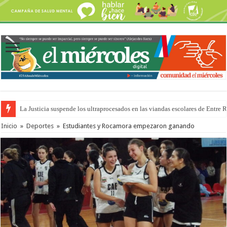
La Justicia suspende los ultraprocesados en las viandas escolares de Entre 
Se presentará la obra “La Runfla de los Macanos”
Inicio
»
Deportes
»
Estudiantes y Rocamora empezaron ganando