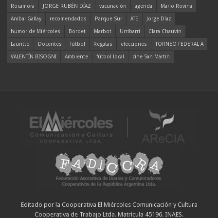
Rocamora
JORGE RUBÉN DÍAZ
vacunación
agenda
Mario Rovina
Aníbal Gallay
recomendados
Parque Sur
ATE
Jorge Díaz
humor de Miércoles
Bordet
Marbot
Urribarri
Clara Chauvín
Lauritto
Docentes
fútbol
Regatas
elecciones
TORNEO FEDERAL A
VALENTÍN BISOGNI
Ambiente
fútbol local
cine San Martín
Editado por la Cooperativa El Miércoles Comunicación y Cultura
Cooperativa de Trabajo Ltda. Matrícula 45196. INAES.