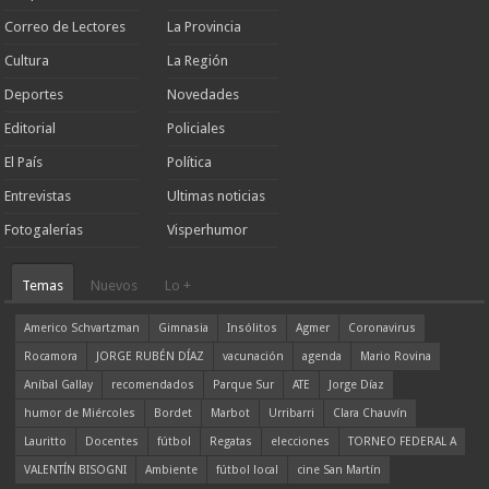
Correo de Lectores
La Provincia
Cultura
La Región
Deportes
Novedades
Editorial
Policiales
El País
Política
Entrevistas
Ultimas noticias
Fotogalerías
Visperhumor
Temas
Nuevos
Lo +
Americo Schvartzman
Gimnasia
Insólitos
Agmer
Coronavirus
Rocamora
JORGE RUBÉN DÍAZ
vacunación
agenda
Mario Rovina
Aníbal Gallay
recomendados
Parque Sur
ATE
Jorge Díaz
humor de Miércoles
Bordet
Marbot
Urribarri
Clara Chauvín
Lauritto
Docentes
fútbol
Regatas
elecciones
TORNEO FEDERAL A
VALENTÍN BISOGNI
Ambiente
fútbol local
cine San Martín