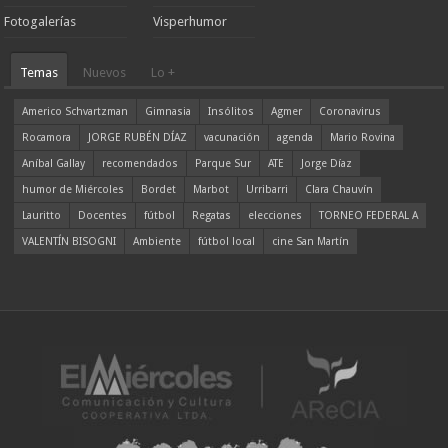
Fotogalerías
Visperhumor
Temas
Nuevos
Lo +
Americo Schvartzman
Gimnasia
Insólitos
Agmer
Coronavirus
Rocamora
JORGE RUBÉN DÍAZ
vacunación
agenda
Mario Rovina
Aníbal Gallay
recomendados
Parque Sur
ATE
Jorge Díaz
humor de Miércoles
Bordet
Marbot
Urribarri
Clara Chauvín
Lauritto
Docentes
fútbol
Regatas
elecciones
TORNEO FEDERAL A
VALENTÍN BISOGNI
Ambiente
fútbol local
cine San Martín