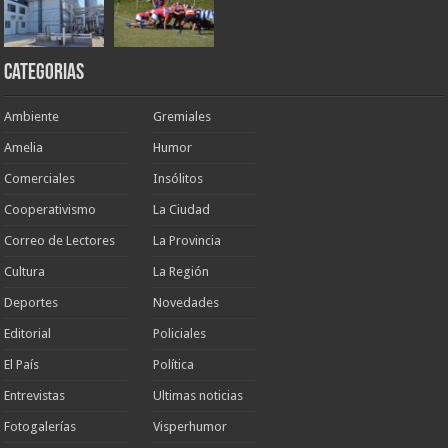
Categorias
Ambiente
Gremiales
Amelia
Humor
Comerciales
Insólitos
Cooperativismo
La Ciudad
Correo de Lectores
La Provincia
Cultura
La Región
Deportes
Novedades
Editorial
Policiales
El País
Política
Entrevistas
Ultimas noticias
Fotogalerías
Visperhumor