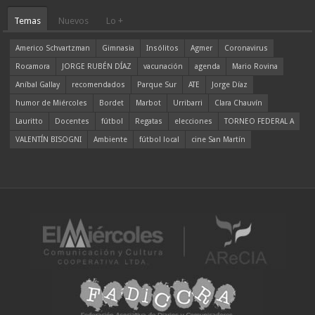
Temas
Nuevos
Lo +
Americo Schvartzman
Gimnasia
Insólitos
Agmer
Coronavirus
Rocamora
JORGE RUBÉN DÍAZ
vacunación
agenda
Mario Rovina
Aníbal Gallay
recomendados
Parque Sur
ATE
Jorge Díaz
humor de Miércoles
Bordet
Marbot
Urribarri
Clara Chauvín
Lauritto
Docentes
fútbol
Regatas
elecciones
TORNEO FEDERAL A
VALENTÍN BISOGNI
Ambiente
fútbol local
cine San Martín