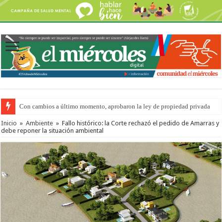
Con cambios a último momento, aprobaron la ley de propiedad privada
Adopción en Entre Ríos: el 35% de los 90 niños, niñas y adolescentes que 
Inicio
»
Ambiente
»
Fallo histórico: la Corte rechazó el pedido de Amarras y
debe reponer la situación ambiental