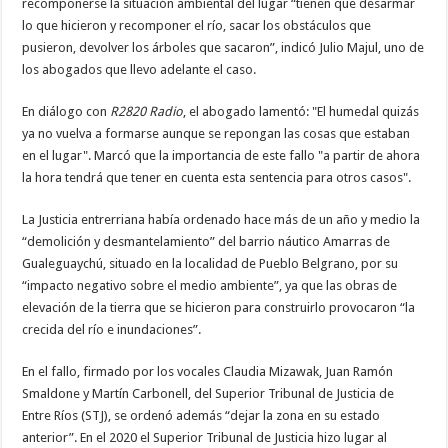
recomponerse la situación ambiental del lugar “tienen que desarmar
lo que hicieron y recomponer el río, sacar los obstáculos que
pusieron, devolver los árboles que sacaron”, indicó Julio Majul, uno de
los abogados que llevo adelante el caso.
En diálogo con
R2820 Radio
, el abogado lamentó: "El humedal quizás
ya no vuelva a formarse aunque se repongan las cosas que estaban
en el lugar". Marcó que la importancia de este fallo "a partir de ahora
la hora tendrá que tener en cuenta esta sentencia para otros casos".
La Justicia entrerriana había ordenado hace más de un año y medio la
“demolición y desmantelamiento” del barrio náutico Amarras de
Gualeguaychú, situado en la localidad de Pueblo Belgrano, por su
“impacto negativo sobre el medio ambiente”, ya que las obras de
elevación de la tierra que se hicieron para construirlo provocaron “la
crecida del río e inundaciones”.
En el fallo, firmado por los vocales Claudia Mizawak, Juan Ramón
Smaldone y Martín Carbonell, del Superior Tribunal de Justicia de
Entre Ríos (STJ), se ordenó además “dejar la zona en su estado
anterior”. En el 2020 el Superior Tribunal de Justicia hizo lugar al