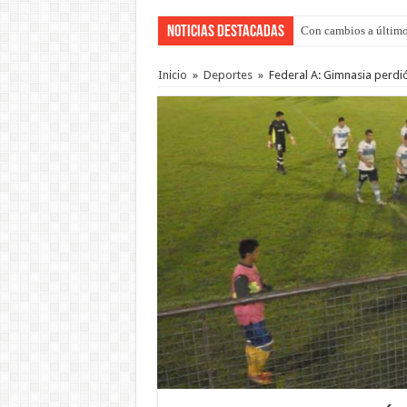
Noticias Destacadas
Con cambios a último
Del viernes 7 al domi
Inicio
»
Deportes
»
Federal A: Gimnasia perdió 