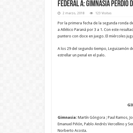
Federal A: Gimnasia perdió d
2 marzo, 2018
123 Visitas
Por la primera fecha de la segunda ronda de 
a Atlético Paraná por 3 a 1. Con este result
puntero con doce en juego. El miércoles juga
A los 29 del segundo tiempo, Leguizamón des
estrellar un penal en el palo.
GI
Gimnasia:
Martín Góngora ; Paul Ramos, Jorg
Emanuel Piñón, Pablo Andrés Vercellino y S
Norberto Acosta.