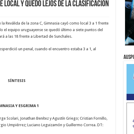
e local y quedó lejos de la clasificación
la Reválida de la zona C, Gimnasia cayó como local 3 a 1 frente
ado el equipo uruguayense se quedó último a siete puntos del
rá a las 18 frente a Libertad de Sunchales.
perdició un penal, cuando el encuentro estaba 3 a 1, al
Ausp
SÍNTESIS
MNASIA Y ESGRIMA 1
e Scolari, Jonathan Benítez y Agustín Griego; Cristian Fornillo,
ergio Umpiérrez; Luciano Leguizamón y Guillermo Correa. DT: