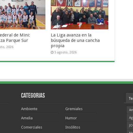
ederal de Mini:
La Liga avanza en la
za Parque Sur
búsqueda de una cancha
propia
sto, 2026
5 agosto, 2026
Categorias
Te
Ambiente
Gremiales
Am
Amelia
Humor
Ag
JO
Comerciales
Insólitos