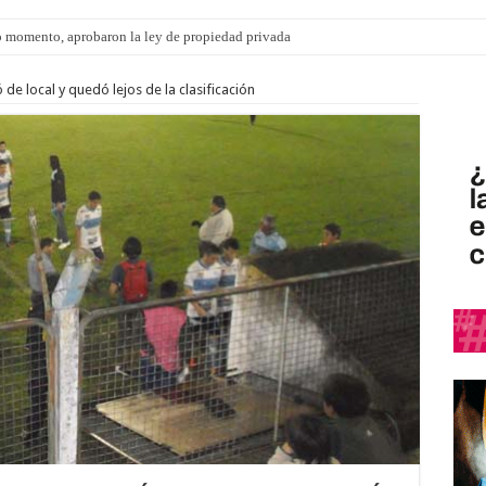
 momento, aprobaron la ley de propiedad privada
ngo 9 de agosto: la agenda ¿A dónde ir? para este finde
de local y quedó lejos de la clasificación