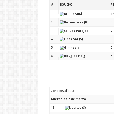
#
EQUIPO
P
1
Atl. Paraná
1
2
Defensores (P)
8
3
Sp. Las Parejas
7
4
Libertad (S)
6
5
Gimnasia
5
6
Douglas Haig
5
Zona Revalida 3
Miércoles 7 de marzo
18
Libertad (S)