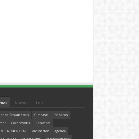
mas
Nuevos
Lo +
erico Schvartzman
Gimnasia
Insólitos
mer
Coronavirus
Rocamora
RGE RUBÉN DÍAZ
vacunación
agenda