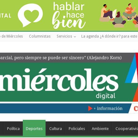
 de Miércoles
Columnistas
Servicios
La agenda ¿A dónde ir? para este 
a
Política
Deportes
Cultura
Policiales
Ambiente
Cooperativi