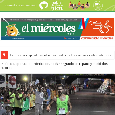
La Justicia suspende los ultraprocesados en las viandas escolares de Entre 
Se presentará la obra “La Runfla de los Macanos”
Inicio
»
Deportes
»
Federico Bruno fue segundo en España y metió dos
récords