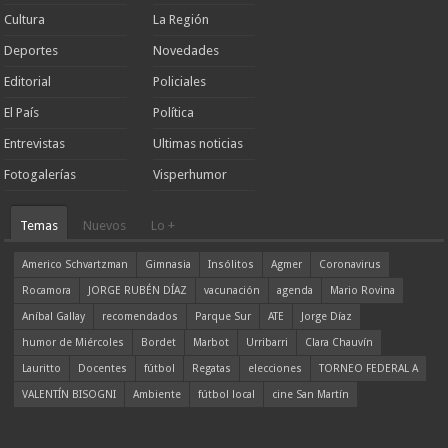
Cultura
La Región
Deportes
Novedades
Editorial
Policiales
El País
Política
Entrevistas
Ultimas noticias
Fotogalerías
Visperhumor
Temas
Nuevos
Lo +
Americo Schvartzman
Gimnasia
Insólitos
Agmer
Coronavirus
Rocamora
JORGE RUBÉN DÍAZ
vacunación
agenda
Mario Rovina
Aníbal Gallay
recomendados
Parque Sur
ATE
Jorge Díaz
humor de Miércoles
Bordet
Marbot
Urribarri
Clara Chauvín
Lauritto
Docentes
fútbol
Regatas
elecciones
TORNEO FEDERAL A
VALENTÍN BISOGNI
Ambiente
fútbol local
cine San Martín