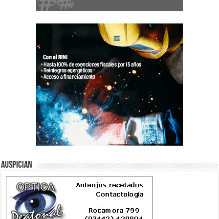
Auspician