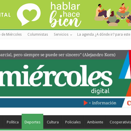
 de Miércoles
Columnistas
Servicios
La agenda ¿A dónde ir? para este 
a
Política
Deportes
Cultura
Policiales
Ambiente
Cooperativi