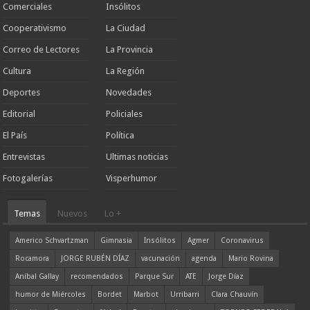
Comerciales
Insólitos
Cooperativismo
La Ciudad
Correo de Lectores
La Provincia
Cultura
La Región
Deportes
Novedades
Editorial
Policiales
El País
Política
Entrevistas
Ultimas noticias
Fotogalerías
Visperhumor
Temas
Nuevos
Lo +
Americo Schvartzman
Gimnasia
Insólitos
Agmer
Coronavirus
Rocamora
JORGE RUBÉN DÍAZ
vacunación
agenda
Mario Rovina
Aníbal Gallay
recomendados
Parque Sur
ATE
Jorge Díaz
humor de Miércoles
Bordet
Marbot
Urribarri
Clara Chauvín