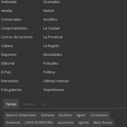
Ambiente
Gremiales
Amelia
Humor
Comerciales
Insólitos
Cooperativismo
La Ciudad
Correo de Lectores
La Provincia
Cultura
La Región
Deportes
Novedades
Editorial
Policiales
El País
Política
Entrevistas
Ultimas noticias
Fotogalerías
Visperhumor
Temas
Nuevos
Lo +
Americo Schvartzman
Gimnasia
Insólitos
Agmer
Coronavirus
Rocamora
JORGE RUBÉN DÍAZ
vacunación
agenda
Mario Rovina