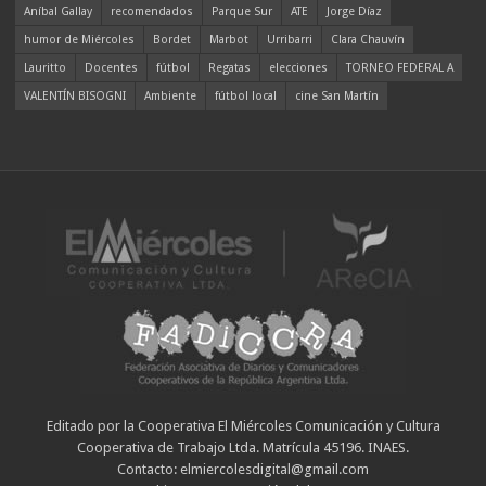
Aníbal Gallay
recomendados
Parque Sur
ATE
Jorge Díaz
humor de Miércoles
Bordet
Marbot
Urribarri
Clara Chauvín
Lauritto
Docentes
fútbol
Regatas
elecciones
TORNEO FEDERAL A
VALENTÍN BISOGNI
Ambiente
fútbol local
cine San Martín
Editado por la Cooperativa El Miércoles Comunicación y Cultura
Cooperativa de Trabajo Ltda. Matrícula 45196. INAES.
Contacto: elmiercolesdigital@gmail.com