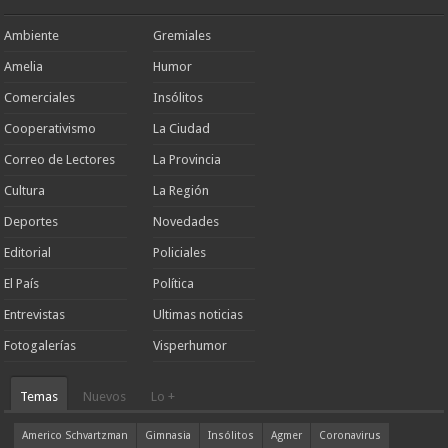
Ambiente
Gremiales
Amelia
Humor
Comerciales
Insólitos
Cooperativismo
La Ciudad
Correo de Lectores
La Provincia
Cultura
La Región
Deportes
Novedades
Editorial
Policiales
El País
Política
Entrevistas
Ultimas noticias
Fotogalerías
Visperhumor
Temas
Nuevos
Lo +
Americo Schvartzman
Gimnasia
Insólitos
Agmer
Coronavirus