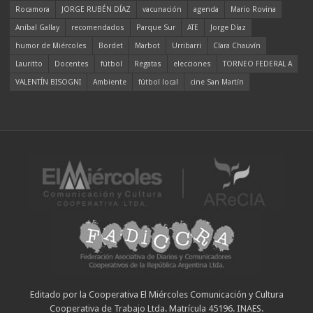
Rocamora
JORGE RUBÉN DÍAZ
vacunación
agenda
Mario Rovina
Aníbal Gallay
recomendados
Parque Sur
ATE
Jorge Díaz
humor de Miércoles
Bordet
Marbot
Urribarri
Clara Chauvín
Lauritto
Docentes
fútbol
Regatas
elecciones
TORNEO FEDERAL A
VALENTÍN BISOGNI
Ambiente
fútbol local
cine San Martín
Editado por la Cooperativa El Miércoles Comunicación y Cultura
Cooperativa de Trabajo Ltda. Matrícula 45196. INAES.