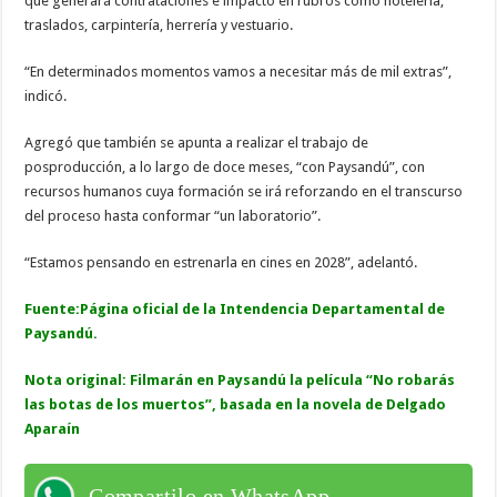
que generará contrataciones e impacto en rubros como hotelería,
traslados, carpintería, herrería y vestuario.
“En determinados momentos vamos a necesitar más de mil extras”,
indicó.
Agregó que también se apunta a realizar el trabajo de
posproducción, a lo largo de doce meses, “con Paysandú”, con
recursos humanos cuya formación se irá reforzando en el transcurso
del proceso hasta conformar “un laboratorio”.
“Estamos pensando en estrenarla en cines en 2028”, adelantó.
Fuente:Página oficial de la Intendencia Departamental de
Paysandú.
Nota original:
Filmarán en Paysandú la película “No robarás
las botas de los muertos”, basada en la novela de Delgado
Aparaín
Compartilo en WhatsApp