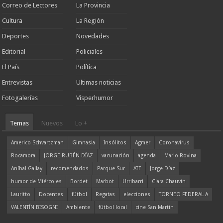
Correo de Lectores
La Provincia
Cultura
La Región
Deportes
Novedades
Editorial
Policiales
El País
Política
Entrevistas
Ultimas noticias
Fotogalerías
Visperhumor
Temas
Nuevos
Lo +
Americo Schvartzman
Gimnasia
Insólitos
Agmer
Coronavirus
Rocamora
JORGE RUBÉN DÍAZ
vacunación
agenda
Mario Rovina
Aníbal Gallay
recomendados
Parque Sur
ATE
Jorge Díaz
humor de Miércoles
Bordet
Marbot
Urribarri
Clara Chauvín
Lauritto
Docentes
fútbol
Regatas
elecciones
TORNEO FEDERAL A
VALENTÍN BISOGNI
Ambiente
fútbol local
cine San Martín