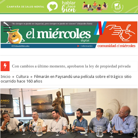
Con cambios a último momento, aprobaron la ley de propiedad privada
Del viernes 7 al domingo 9 de agosto: la agenda ¿A dónde ir? para este find
Inicio
»
Cultura
»
Filmarán en Paysandú una película sobre el trágico sitio
ocurrido hace 160 años