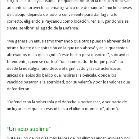
Elogió “el coraje y la osadía” de quienes tomaron la decisión de llevar
adelante un proyecto cinematográfico que demandará muchos meses
de trabajo, dejando de lado lo conveniente para dar lugar a lo
correcto, eligiendo a Paysandú como locación, “en el lugar donde se
siente, se vibra” el legado de la Defensa.
“Me genera un entusiasmo tremendo que otros puedan abrevar de la
misma fuente de inspiración en la que uno abrevó y en la que tantos
abrevamos de lo que significó este hecho para nosotros”, subrayó el
Intendente, quien se confesó “un enamorado de lo que pasó”, no
desde la nostalgia, sino desde el significado y las características
únicas del episodio bélico que inspirará la película, donde los
vencidos pasaron a la eternidad, por su valentía y por los valores que
defendieron.
“Defendieron la soberanía y el derecho a pertenecer, a ser parte de
un lugar en el que se resistió hasta el último momento”, afirmó.
“Un acto sublime”
“Este es uno de los días más felices de los últimos años”, expresó por