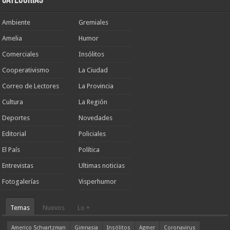
Categorias
Ambiente
Gremiales
Amelia
Humor
Comerciales
Insólitos
Cooperativismo
La Ciudad
Correo de Lectores
La Provincia
Cultura
La Región
Deportes
Novedades
Editorial
Policiales
El País
Política
Entrevistas
Ultimas noticias
Fotogalerías
Visperhumor
Temas
Nuevos
Lo +
Americo Schvartzman
Gimnasia
Insólitos
Agmer
Coronavirus