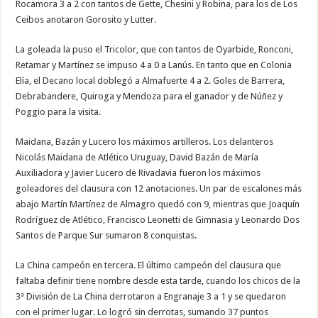
Rocamora 3 a 2 con tantos de Gette, Chesini y Robina, para los de Los
Ceibos anotaron Gorosito y Lutter.
La goleada la puso el Tricolor, que con tantos de Oyarbide, Ronconi,
Retamar y Martínez se impuso 4 a 0 a Lanús. En tanto que en Colonia
Elía, el Decano local doblegó a Almafuerte 4 a 2. Goles de Barrera,
Debrabandere, Quiroga y Mendoza para el ganador y de Núñez y
Poggio para la visita.
Maidana, Bazán y Lucero los máximos artilleros. Los delanteros
Nicolás Maidana de Atlético Uruguay, David Bazán de María
Auxiliadora y Javier Lucero de Rivadavia fueron los máximos
goleadores del clausura con 12 anotaciones. Un par de escalones más
abajo Martín Martínez de Almagro quedó con 9, mientras que Joaquín
Rodríguez de Atlético, Francisco Leonetti de Gimnasia y Leonardo Dos
Santos de Parque Sur sumaron 8 conquistas.
La China campeón en tercera. El último campeón del clausura que
faltaba definir tiene nombre desde esta tarde, cuando los chicos de la
3ª División de La China derrotaron a Engranaje 3 a 1 y se quedaron
con el primer lugar. Lo logró sin derrotas, sumando 37 puntos