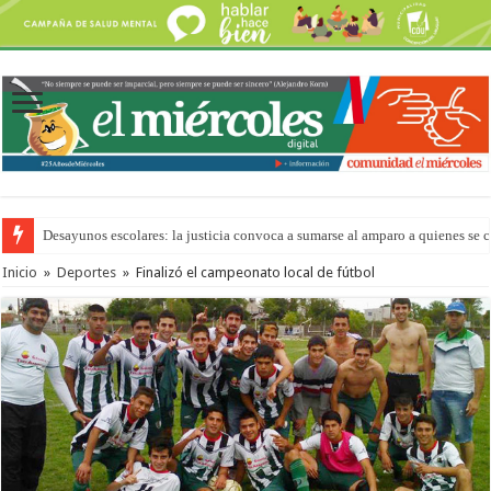
Desayunos escolares: la justicia convoca a sumarse al amparo a quienes se 
“La Feria en tu Barrio” para agostocon sus días y horarios
Inicio
»
Deportes
»
Finalizó el campeonato local de fútbol