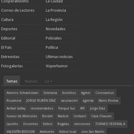
Cooperativismo
La Ciudad
Correo de Lectores
La Provincia
Cultura
La Región
Deportes
Novedades
Editorial
Policiales
El País
Política
Entrevistas
Ultimas noticias
Fotogalerías
Visperhumor
Temas
Nuevos
Lo +
Americo Schvartzman
Gimnasia
Insólitos
Agmer
Coronavirus
Rocamora
JORGE RUBÉN DÍAZ
vacunación
agenda
Mario Rovina
Aníbal Gallay
recomendados
Parque Sur
ATE
Jorge Díaz
humor de Miércoles
Bordet
Marbot
Urribarri
Clara Chauvín
Lauritto
Docentes
fútbol
Regatas
elecciones
TORNEO FEDERAL A
VALENTÍN BISOGNI
Ambiente
fútbol local
cine San Martín