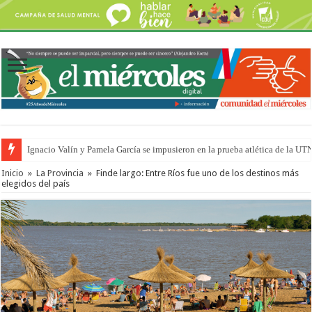
Ignacio Valín y Pamela García se impusieron en la prueba atlética de la UT
Traigo el litoral en mi canción: 100 años de Aníbal Sampayo
Inicio
»
La Provincia
»
Finde largo: Entre Ríos fue uno de los destinos más
elegidos del país