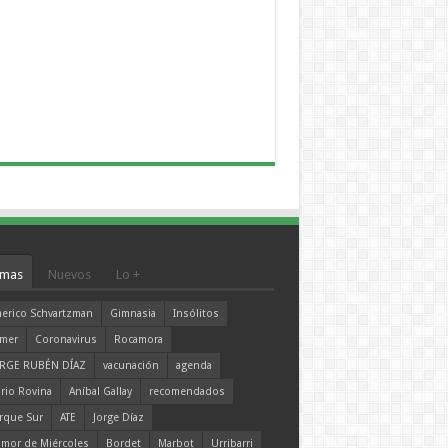
mas
Nuevos
Lo +
erico Schvartzman
Gimnasia
Insólitos
mer
Coronavirus
Rocamora
RGE RUBÉN DÍAZ
vacunación
agenda
rio Rovina
Aníbal Gallay
recomendados
rque Sur
ATE
Jorge Díaz
mor de Miércoles
Bordet
Marbot
Urribarri