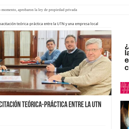
 momento, aprobaron la ley de propiedad privada
s: el 35% de los 90 niños, niñas y adolescentes que esperan una familia tiene CU
acitación teórica-práctica entre la UTN y una empresa local
citación teórica-práctica entre la UTN