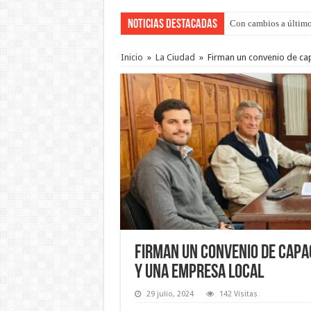
Noticias Destacadas
Con cambios a último
Adopción en Entre Río
Inicio
»
La Ciudad
»
Firman un convenio de cap
Firman un convenio de capa
y una empresa local
29 julio, 2024
142 Visitas