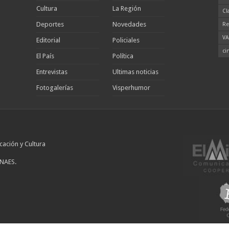
Cultura
La Región
Cl
Deportes
Novedades
Re
VA
Editorial
Policiales
ci
El País
Política
Entrevistas
Ultimas noticias
Fotogalerías
Visperhumor
cación y Cultura
INAES.