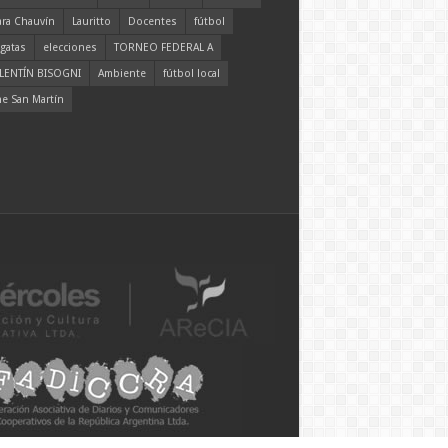
ara Chauvín
Lauritto
Docentes
fútbol
gatas
elecciones
TORNEO FEDERAL A
LENTÍN BISOGNI
Ambiente
fútbol local
ne San Martín