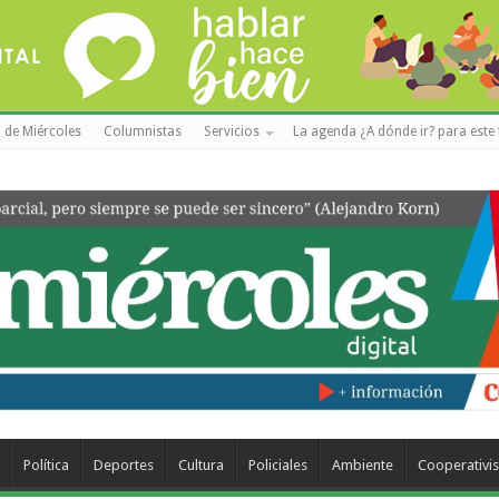
 de Miércoles
Columnistas
Servicios
La agenda ¿A dónde ir? para este 
Política
Deportes
Cultura
Policiales
Ambiente
Cooperativi