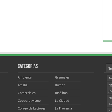
Categorias
Te
Ambiente
Gremiales
Am
Amelia
Humor
Ag
JO
Comerciales
Insólitos
Ma
Cooperativismo
La Ciudad
Pa
Correo de Lectores
La Provincia
hu