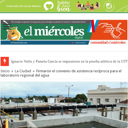
Ignacio Valín y Pamela García se impusieron en la prueba atlética de la UT
Traigo el litoral en mi canción: 100 años de Aníbal Sampayo
Inicio
»
La Ciudad
»
Firmaron el convenio de asistencia recíproca para el
laboratorio regional del agua