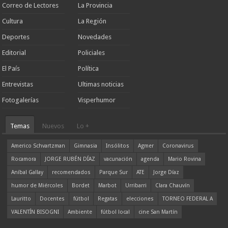
Correo de Lectores
La Provincia
Cultura
La Región
Deportes
Novedades
Editorial
Policiales
El País
Política
Entrevistas
Ultimas noticias
Fotogalerías
Visperhumor
Temas
Nuevos
Lo +
Americo Schvartzman
Gimnasia
Insólitos
Agmer
Coronavirus
Rocamora
JORGE RUBÉN DÍAZ
vacunación
agenda
Mario Rovina
Aníbal Gallay
recomendados
Parque Sur
ATE
Jorge Díaz
humor de Miércoles
Bordet
Marbot
Urribarri
Clara Chauvín
Lauritto
Docentes
fútbol
Regatas
elecciones
TORNEO FEDERAL A
VALENTÍN BISOGNI
Ambiente
fútbol local
cine San Martín