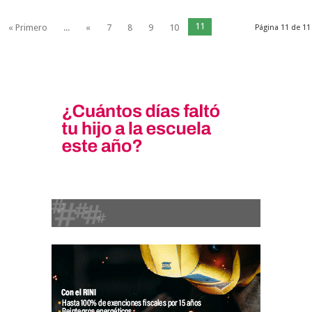
11
« Primero
...
«
7
8
9
10
Página 11 de 11