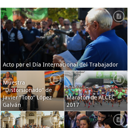
Acto por el Día Internacional del Trabajador
Muestra
"Distorsionado" de
Javier “Toto” López
Maratón de ALCEC
Galván
2017