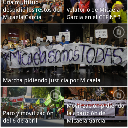
Una multitud
despidió los restos de
Velatorio de Micaela
Micaela Garcia
Garcia en el CEF Nº 3
Marcha pidiendo justicia por Micaela
Movilización pidiendo
Paro y movilización
la aparición de
del 6 de abril
Micaela Garcia