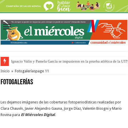
Ignacio Valín y Pamela García se impusieron en la prueba atlética de la UT
Inicio
»
Fotogalerías
page 11
Fotogalerías
Les dejamos imágenes de las coberturas fotoperiodísticas realizadas por
Clara Chauvín, Javier Alejandro Gauna, Jorge Díaz, Valentin Bisogni y Mario
Rovina para
El Miércoles Digital
.