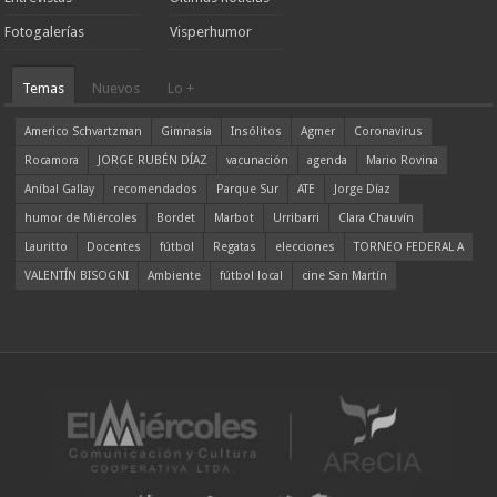
Fotogalerías
Visperhumor
Temas
Nuevos
Lo +
Americo Schvartzman
Gimnasia
Insólitos
Agmer
Coronavirus
Rocamora
JORGE RUBÉN DÍAZ
vacunación
agenda
Mario Rovina
Aníbal Gallay
recomendados
Parque Sur
ATE
Jorge Díaz
humor de Miércoles
Bordet
Marbot
Urribarri
Clara Chauvín
Lauritto
Docentes
fútbol
Regatas
elecciones
TORNEO FEDERAL A
VALENTÍN BISOGNI
Ambiente
fútbol local
cine San Martín