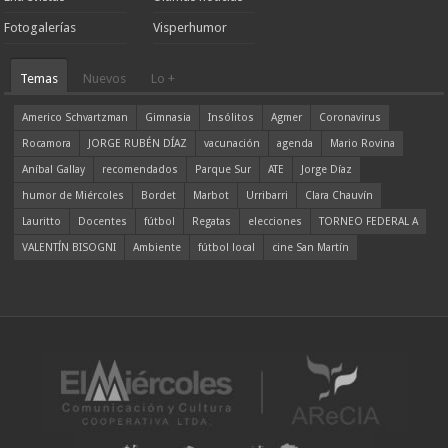
Fotogalerías
Visperhumor
Temas
Nuevos
Lo +
Americo Schvartzman
Gimnasia
Insólitos
Agmer
Coronavirus
Rocamora
JORGE RUBÉN DÍAZ
vacunación
agenda
Mario Rovina
Aníbal Gallay
recomendados
Parque Sur
ATE
Jorge Díaz
humor de Miércoles
Bordet
Marbot
Urribarri
Clara Chauvín
Lauritto
Docentes
fútbol
Regatas
elecciones
TORNEO FEDERAL A
VALENTÍN BISOGNI
Ambiente
fútbol local
cine San Martín