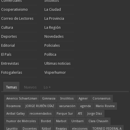
Comerciales
Insólitos
Cooperativismo
La Ciudad
Correo de Lectores
La Provincia
Cultura
La Región
Deportes
Novedades
Editorial
Policiales
El País
Política
Entrevistas
Ultimas noticias
Fotogalerías
Visperhumor
Temas
Nuevos
Lo +
Americo Schvartzman
Gimnasia
Insólitos
Agmer
Coronavirus
Rocamora
JORGE RUBÉN DÍAZ
vacunación
agenda
Mario Rovina
Aníbal Gallay
recomendados
Parque Sur
ATE
Jorge Díaz
humor de Miércoles
Bordet
Marbot
Urribarri
Clara Chauvín
Lauritto
Docentes
fútbol
Regatas
elecciones
TORNEO FEDERAL A