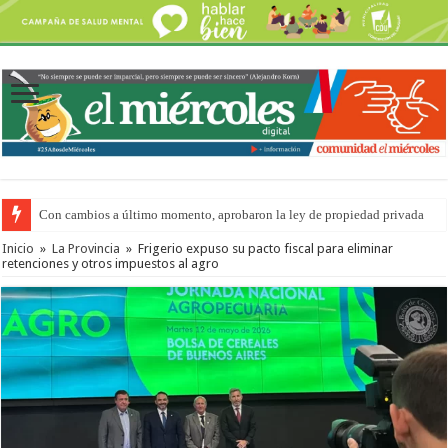
Con cambios a último momento, aprobaron la ley de propiedad privada
Del viernes 7 al domingo 9 de agosto: la agenda ¿A dónde ir? para este find
Inicio
»
La Provincia
»
Frigerio expuso su pacto fiscal para eliminar
retenciones y otros impuestos al agro