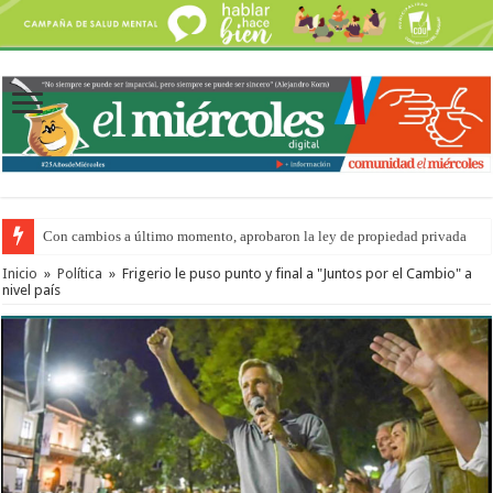
Con cambios a último momento, aprobaron la ley de propiedad privada
Adopción en Entre Ríos: el 35% de los 90 niños, niñas y adolescentes que 
Inicio
»
Política
»
Frigerio le puso punto y final a "Juntos por el Cambio" a
nivel país