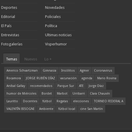
Deportes
Novedades
Editorial
Policiales
El País
Política
Entrevistas
Ultimas noticias
Fotogalerías
Visperhumor
Temas
Nuevos
Lo +
Americo Schvartzman
Gimnasia
Insólitos
Agmer
Coronavirus
Rocamora
JORGE RUBÉN DÍAZ
vacunación
agenda
Mario Rovina
Aníbal Gallay
recomendados
Parque Sur
ATE
Jorge Díaz
humor de Miércoles
Bordet
Marbot
Urribarri
Clara Chauvín
Lauritto
Docentes
fútbol
Regatas
elecciones
TORNEO FEDERAL A
VALENTÍN BISOGNI
Ambiente
fútbol local
cine San Martín