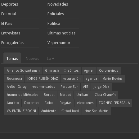
Deportes
Novedades
Editorial
Policiales
El País
Política
Entrevistas
Ultimas noticias
Fotogalerías
Visperhumor
Temas
Nuevos
Lo +
Americo Schvartzman
Gimnasia
Insólitos
Agmer
Coronavirus
Rocamora
JORGE RUBÉN DÍAZ
vacunación
agenda
Mario Rovina
Aníbal Gallay
recomendados
Parque Sur
ATE
Jorge Díaz
humor de Miércoles
Bordet
Marbot
Urribarri
Clara Chauvín
Lauritto
Docentes
fútbol
Regatas
elecciones
TORNEO FEDERAL A
VALENTÍN BISOGNI
Ambiente
fútbol local
cine San Martín