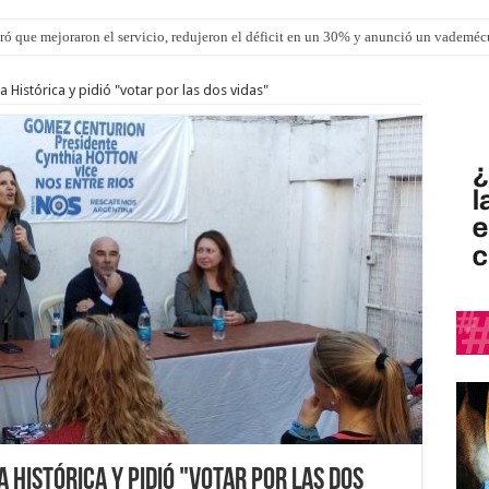
ró que mejoraron el servicio, redujeron el déficit en un 30% y anunció un vademé
los ultraprocesados en las viandas escolares de Entre Ríos
Histórica y pidió "votar por las dos vidas"
 Histórica y pidió "votar por las dos