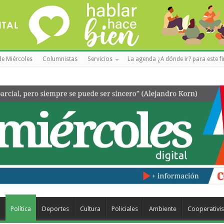
de Miércoles
Columnistas
Servicios
La agenda ¿A dónde ir? para este f
a
Política
Deportes
Cultura
Policiales
Ambiente
Cooperativi