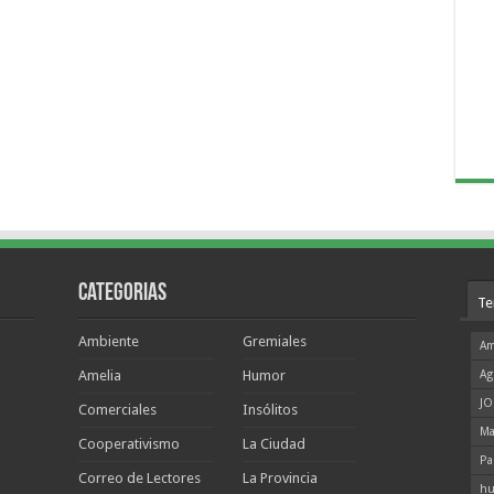
Categorias
Te
Ambiente
Gremiales
Am
Amelia
Humor
Ag
JO
Comerciales
Insólitos
Ma
Cooperativismo
La Ciudad
Pa
Correo de Lectores
La Provincia
hu