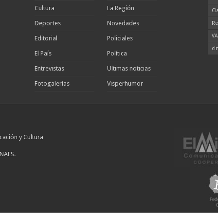
Cultura
La Región
Cl
Deportes
Novedades
Re
VA
Editorial
Policiales
ci
El País
Política
Entrevistas
Ultimas noticias
Fotogalerías
Visperhumor
cación y Cultura
INAES.