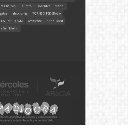
ara Chauvín
Lauritto
Docentes
fútbol
gatas
elecciones
TORNEO FEDERAL A
LENTÍN BISOGNI
Ambiente
fútbol local
ne San Martín