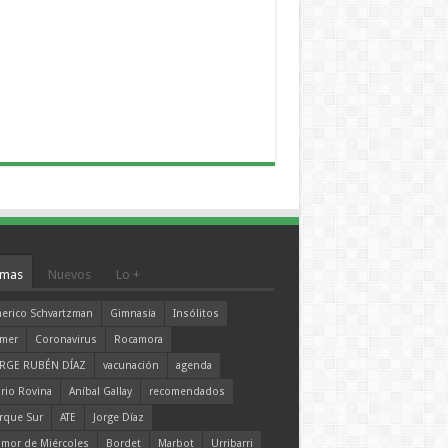
mas
Nuevos
Lo +
erico Schvartzman
Gimnasia
Insólitos
mer
Coronavirus
Rocamora
RGE RUBÉN DÍAZ
vacunación
agenda
rio Rovina
Aníbal Gallay
recomendados
rque Sur
ATE
Jorge Díaz
mor de Miércoles
Bordet
Marbot
Urribarri