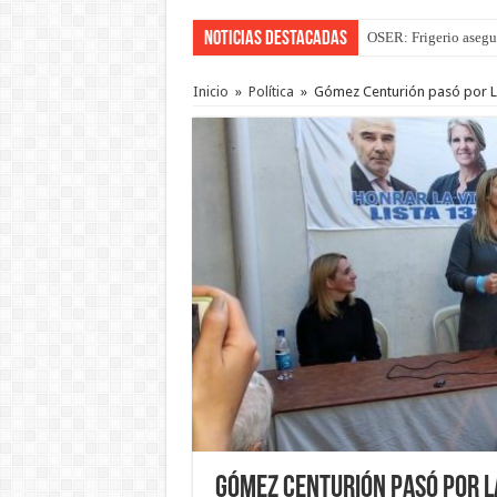
Noticias Destacadas
OSER: Frigerio asegu
La Justicia suspende 
Inicio
»
Política
»
Gómez Centurión pasó por La 
Gómez Centurión pasó por La