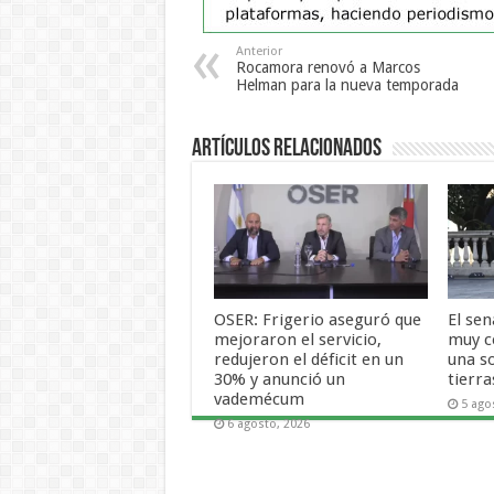
Anterior
Rocamora renovó a Marcos
Helman para la nueva temporada
Artículos Relacionados
OSER: Frigerio aseguró que
El se
mejoraron el servicio,
muy c
redujeron el déficit en un
una s
30% y anunció un
tierra
vademécum
5 ago
6 agosto, 2026