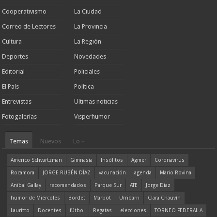
Cooperativismo
La Ciudad
Correo de Lectores
La Provincia
Cultura
La Región
Deportes
Novedades
Editorial
Policiales
El País
Política
Entrevistas
Ultimas noticias
Fotogalerías
Visperhumor
Temas
Nuevos
Lo +
Americo Schvartzman
Gimnasia
Insólitos
Agmer
Coronavirus
Rocamora
JORGE RUBÉN DÍAZ
vacunación
agenda
Mario Rovina
Aníbal Gallay
recomendados
Parque Sur
ATE
Jorge Díaz
humor de Miércoles
Bordet
Marbot
Urribarri
Clara Chauvín
Lauritto
Docentes
fútbol
Regatas
elecciones
TORNEO FEDERAL A