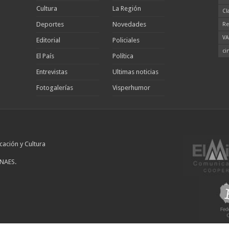
Cultura
La Región
Cl
Deportes
Novedades
Re
VA
Editorial
Policiales
ci
El País
Política
Entrevistas
Ultimas noticias
Fotogalerías
Visperhumor
cación y Cultura
INAES.