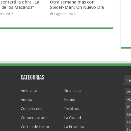
esentará la obra “La
Otra semana más con
a de los Macanos”
Spider-Man: Un Nuevo Día
sto, 2026
6 agosto, 2026
Categorias
Te
Ambiente
Gremiales
Am
Amelia
Humor
Ag
JO
Comerciales
Insólitos
Ma
Cooperativismo
La Ciudad
Pa
Correo de Lectores
La Provincia
hu