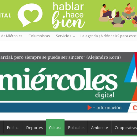
 de Miércoles
Columnistas
Servicios
La agenda ¿A dónde ir? para este 
a
Política
Deportes
Cultura
Policiales
Ambiente
Cooperativi