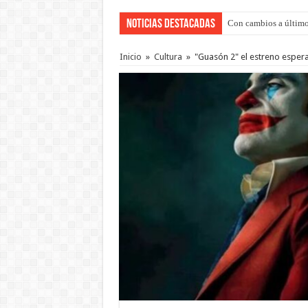
Noticias Destacadas
Con cambios a último
Adopción en Entre Río
Inicio
»
Cultura
»
"Guasón 2" el estreno espera