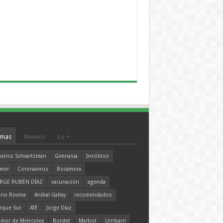
mas
Nuevos
Lo +
erico Schvartzman
Gimnasia
Insólitos
mer
Coronavirus
Rocamora
RGE RUBÉN DÍAZ
vacunación
agenda
rio Rovina
Aníbal Gallay
recomendados
rque Sur
ATE
Jorge Díaz
mor de Miércoles
Bordet
Marbot
Urribarri