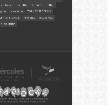
ara Chauvín
Lauritto
Docentes
fútbol
gatas
elecciones
TORNEO FEDERAL A
LENTÍN BISOGNI
Ambiente
fútbol local
ne San Martín