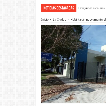
Noticias Destacadas
Desayunos escolares: 
“La Feria en tu Barri
Inicio
»
La Ciudad
»
Habilitarán nuevamente el