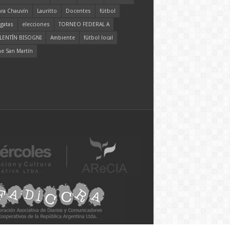
ara Chauvín
Lauritto
Docentes
fútbol
gatas
elecciones
TORNEO FEDERAL A
LENTÍN BISOGNI
Ambiente
fútbol local
ne San Martín