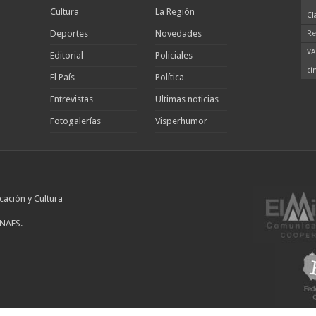
Cultura
La Región
Cl
Deportes
Novedades
Re
VA
Editorial
Policiales
ci
El País
Política
Entrevistas
Ultimas noticias
Fotogalerías
Visperhumor
cación y Cultura
INAES.