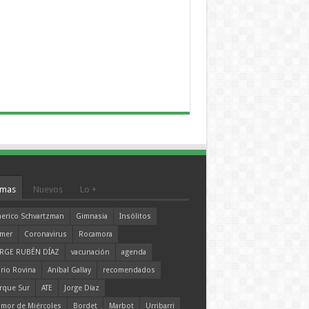
mas
Nuevos
Lo +
erico Schvartzman
Gimnasia
Insólitos
mer
Coronavirus
Rocamora
RGE RUBÉN DÍAZ
vacunación
agenda
rio Rovina
Aníbal Gallay
recomendados
rque Sur
ATE
Jorge Díaz
mor de Miércoles
Bordet
Marbot
Urribarri