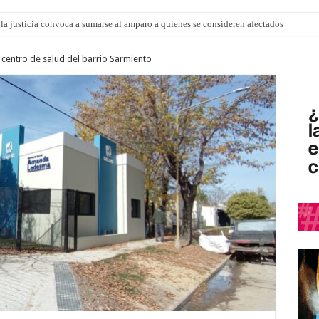
la justicia convoca a sumarse al amparo a quienes se consideren afectados
o” para agostocon sus días y horarios
 centro de salud del barrio Sarmiento