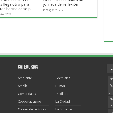
s llega otro para
jornada de reflexión
tar harina de soja
9 agosto, 2026
sto, 2026
Categorias
Te
Ambiente
Gremiales
Am
Amelia
Humor
Ag
JO
Comerciales
Insólitos
Ma
Cooperativismo
La Ciudad
Pa
Correo de Lectores
La Provincia
hu