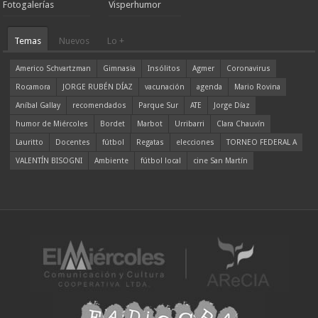
Fotogalerías
Visperhumor
Temas
Nuevos
Lo +
Americo Schvartzman
Gimnasia
Insólitos
Agmer
Coronavirus
Rocamora
JORGE RUBÉN DÍAZ
vacunación
agenda
Mario Rovina
Aníbal Gallay
recomendados
Parque Sur
ATE
Jorge Díaz
humor de Miércoles
Bordet
Marbot
Urribarri
Clara Chauvín
Lauritto
Docentes
fútbol
Regatas
elecciones
TORNEO FEDERAL A
VALENTÍN BISOGNI
Ambiente
fútbol local
cine San Martín