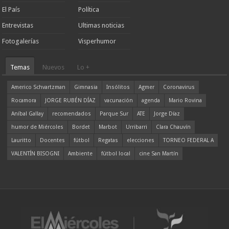
El País
Política
Entrevistas
Ultimas noticias
Fotogalerías
Visperhumor
Temas
Nuevos
Lo +
Americo Schvartzman
Gimnasia
Insólitos
Agmer
Coronavirus
Rocamora
JORGE RUBÉN DÍAZ
vacunación
agenda
Mario Rovina
Aníbal Gallay
recomendados
Parque Sur
ATE
Jorge Díaz
humor de Miércoles
Bordet
Marbot
Urribarri
Clara Chauvín
Lauritto
Docentes
fútbol
Regatas
elecciones
TORNEO FEDERAL A
VALENTÍN BISOGNI
Ambiente
fútbol local
cine San Martín