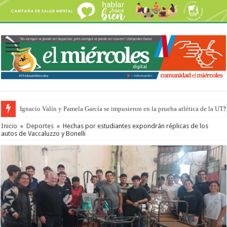
Ignacio Valín y Pamela García se impusieron en la prueba atlética de la UT
Traigo el litoral en mi canción: 100 años de Aníbal Sampayo
Inicio
»
Deportes
»
Hechas por estudiantes expondrán réplicas de los
autos de Vaccaluzzo y Bonelli