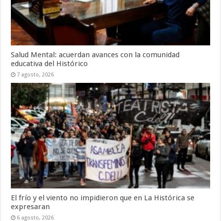
Salud Mental: acuerdan avances con la comunidad
educativa del Histórico
7 agosto, 2026
El frío y el viento no impidieron que en La Histórica se
expresaran
6 agosto, 2026