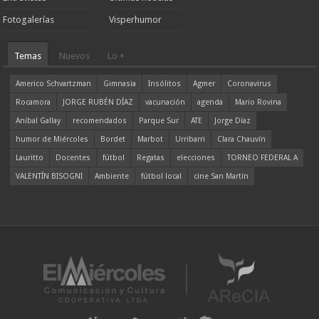
Fotogalerías
Visperhumor
Temas
Nuevos
Lo +
Americo Schvartzman
Gimnasia
Insólitos
Agmer
Coronavirus
Rocamora
JORGE RUBÉN DÍAZ
vacunación
agenda
Mario Rovina
Aníbal Gallay
recomendados
Parque Sur
ATE
Jorge Díaz
humor de Miércoles
Bordet
Marbot
Urribarri
Clara Chauvín
Lauritto
Docentes
fútbol
Regatas
elecciones
TORNEO FEDERAL A
VALENTÍN BISOGNI
Ambiente
fútbol local
cine San Martín