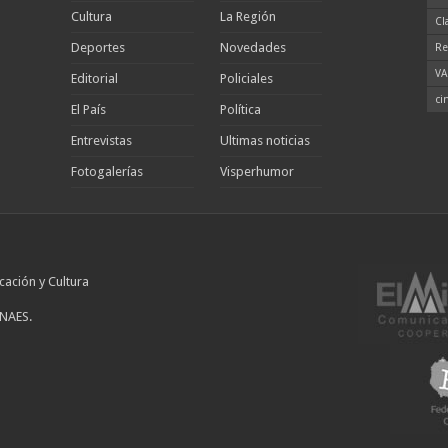
Cultura
La Región
Cl
Deportes
Novedades
Re
VA
Editorial
Policiales
ci
El País
Política
Entrevistas
Ultimas noticias
Fotogalerías
Visperhumor
cación y Cultura
INAES.