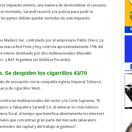
ese impuesto mínimo, una manera de desincentivar el consumo
ese momento, Sarandí recurrió a la Justicia para pedir la
 las pymes debían quedar eximidas de este impuesto.
o Madero Sur, controlado por el empresario Pablo Otero. La
on su marca Red Point y hoy controla aproximadamente 15% del
te estuvo dominado por dos multinacionales: Massalin
rris- y BAT Argentina (ex Nobleza Piccardo).
. Se despiden los cigarrillos 43/70
rdo de asociación con la compañía inglesa Imperial Tobacco,
arca de cigarrillos West.
ontra las multinacionales del sector y la Corte Suprema. “El
uicio a Tabacalera Sarandí S.A. al vulnerar los más básicos
eria fiscal, al tiempo que beneficia abiertamente los intereses
nales que concentran gran parte del mercado tabacalero
desmedro del capital y del trabajo argentinos”.