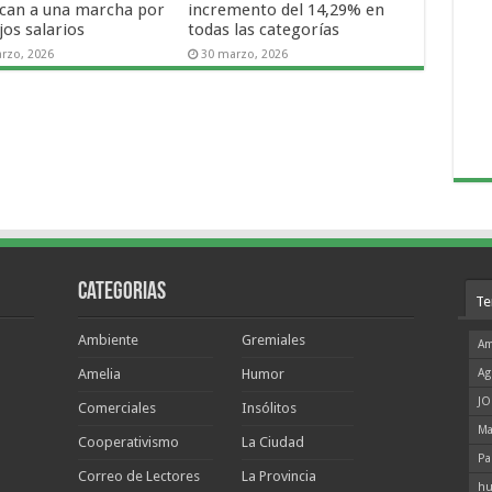
can a una marcha por
incremento del 14,29% en
jos salarios
todas las categorías
rzo, 2026
30 marzo, 2026
Categorias
Te
Ambiente
Gremiales
Am
Amelia
Humor
Ag
JO
Comerciales
Insólitos
Ma
Cooperativismo
La Ciudad
Pa
Correo de Lectores
La Provincia
hu