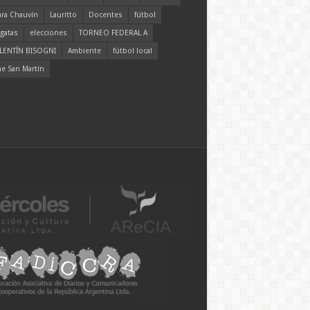
ara Chauvín
Lauritto
Docentes
fútbol
gatas
elecciones
TORNEO FEDERAL A
LENTÍN BISOGNI
Ambiente
fútbol local
ne San Martín