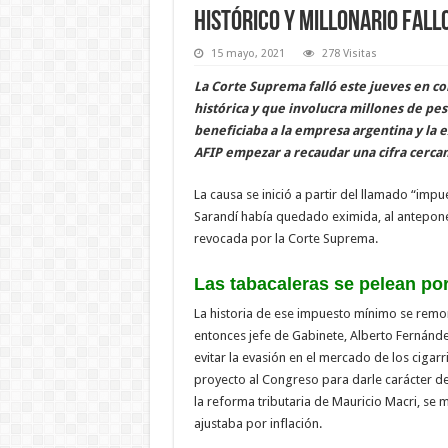
Histórico y millonario fal
15 mayo, 2021
278 Visitas
La Corte Suprema falló este jueves en co
histórica y que involucra millones de pe
beneficiaba a la empresa argentina y la e
AFIP empezar a recaudar una cifra cercan
La causa se inició a partir del llamado “imp
Sarandí había quedado eximida, al anteponer
revocada por la Corte Suprema.
Las tabacaleras se pelean po
La historia de ese impuesto mínimo se remont
entonces jefe de Gabinete, Alberto Fernánde
evitar la evasión en el mercado de los cigarri
proyecto al Congreso para darle carácter de 
la reforma tributaria de Mauricio Macri, se m
ajustaba por inflación.