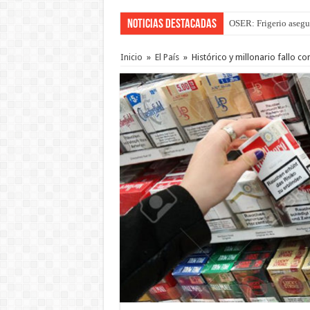
Noticias Destacadas
OSER: Frigerio asegu
Por primera vez hicie
Inicio
»
El País
»
Histórico y millonario fallo c