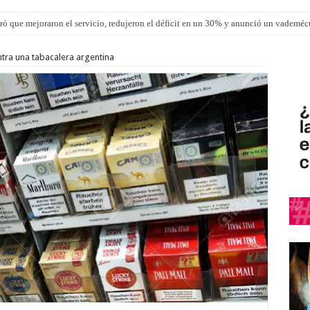
ró que mejoraron el servicio, redujeron el déficit en un 30% y anunció un vademé
ron una cirugía de reconstrucción torácica en el Hospital Urquiza
ontra una tabacalera argentina