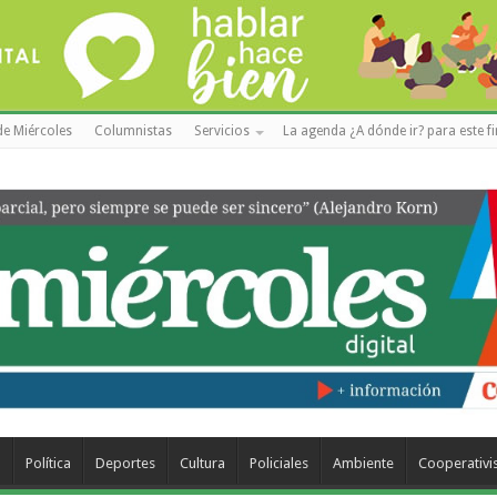
de Miércoles
Columnistas
Servicios
La agenda ¿A dónde ir? para este f
a
Política
Deportes
Cultura
Policiales
Ambiente
Cooperativ