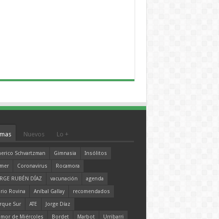
mas
Nuevos
Lo +
erico Schvartzman
Gimnasia
Insólitos
mer
Coronavirus
Rocamora
RGE RUBÉN DÍAZ
vacunación
agenda
rio Rovina
Aníbal Gallay
recomendados
rque Sur
ATE
Jorge Díaz
mor de Miércoles
Bordet
Marbot
Urribarri