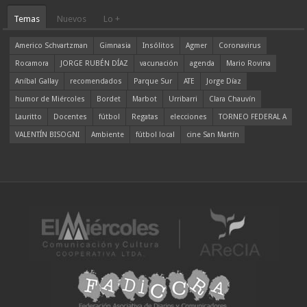
Temas
Nuevos
Lo +
Americo Schvartzman
Gimnasia
Insólitos
Agmer
Coronavirus
Rocamora
JORGE RUBÉN DÍAZ
vacunación
agenda
Mario Rovina
Aníbal Gallay
recomendados
Parque Sur
ATE
Jorge Díaz
humor de Miércoles
Bordet
Marbot
Urribarri
Clara Chauvín
Lauritto
Docentes
fútbol
Regatas
elecciones
TORNEO FEDERAL A
VALENTÍN BISOGNI
Ambiente
fútbol local
cine San Martín