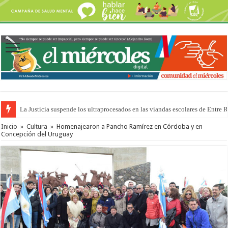
La Justicia suspende los ultraprocesados en las viandas escolares de Entre 
Se presentará la obra “La Runfla de los Macanos”
Inicio
»
Cultura
»
Homenajearon a Pancho Ramírez en Córdoba y en
Concepción del Uruguay